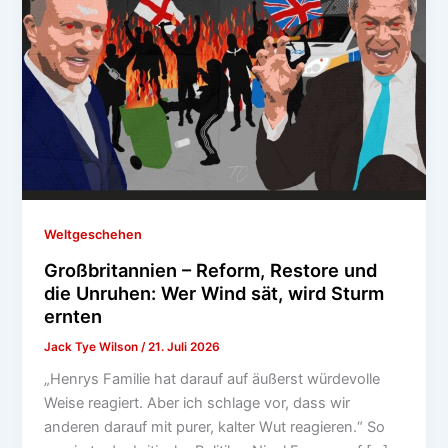
Weltgeschehen
Großbritannien – Reform, Restore und
die Unruhen: Wer Wind sät, wird Sturm
ernten
Jack Tye Wilson
/
21. Juli 2026
„Henrys Familie hat darauf auf äußerst würdevolle
Weise reagiert. Aber ich schlage vor, dass wir
anderen darauf mit purer, kalter Wut reagieren.“ So