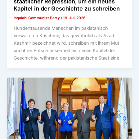
staatlicher Repression, um ein neues
Kapitel in der Geschichte zu schreiben
Inqalabi Communist Party
/
19. Juli 2026
Hunderttausende Menschen im pakistanisch
verwalteten Kaschmir, das gewöhnlich als Azad
Kashmir bezeichnet wird, schreiben mit ihrem Mut
und ihrer Entschlossenheit ein neues Kapitel der
Geschichte, während der pakistanische Staat eine