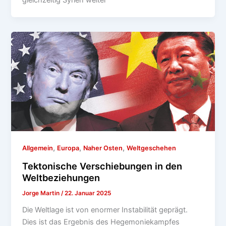
gleichzeitig Syrien weiter
,
,
,
Allgemein
Europa
Naher Osten
Weltgeschehen
Tektonische Verschiebungen in den
Weltbeziehungen
Jorge Martin
/
22. Januar 2025
Die Weltlage ist von enormer Instabilität geprägt.
Dies ist das Ergebnis des Hegemoniekampfes