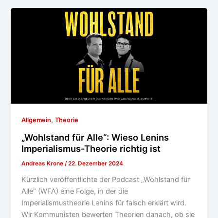
,
Allgemein
Theorie
„Wohlstand für Alle“: Wieso Lenins
Imperialismus-Theorie richtig ist
Andreas Krone
/
22. Dezember 2024
Kürzlich veröffentlichte der Podcast „Wohlstand für
Alle“ (WFA) eine Folge, in der die
Imperialismustheorie Lenins für falsch erklärt wird.
Wir Kommunisten bewerten Theorien danach, ob sie