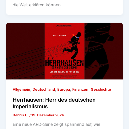
die Welt erklären können.
,
,
,
,
Allgemein
Deutschland
Europa
Finanzen
Geschichte
Herrhausen: Herr des deutschen
Imperialismus
Dennis U.
/
19. Dezember 2024
Eine neue ARD-Serie zeigt spannend auf, wie