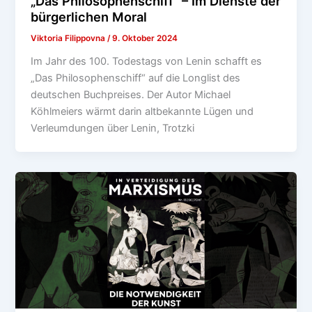
„Das Philosophenschiff“ – Im Dienste der
bürgerlichen Moral
Viktoria Filippovna
/
9. Oktober 2024
Im Jahr des 100. Todestags von Lenin schafft es
„Das Philosophenschiff“ auf die Longlist des
deutschen Buchpreises. Der Autor Michael
Köhlmeiers wärmt darin altbekannte Lügen und
Verleumdungen über Lenin, Trotzki