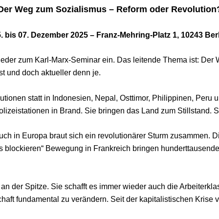
Der Weg zum Sozialismus – Reform oder Revolution
. bis 07. Dezember 2025 – Franz-Mehring-Platz 1, 10243 Ber
ieder zum Karl-Marx-Seminar ein. Das leitende Thema ist: De
t und doch aktueller denn je.
tionen statt in Indonesien, Nepal, Osttimor, Philippinen, Per
izeistationen in Brand. Sie bringen das Land zum Stillstand. 
 auch in Europa braut sich ein revolutionärer Sturm zusammen. 
es blockieren“ Bewegung in Frankreich bringen hunderttausende 
 an der Spitze. Sie schafft es immer wieder auch die Arbeiterkl
chaft fundamental zu verändern. Seit der kapitalistischen Kris