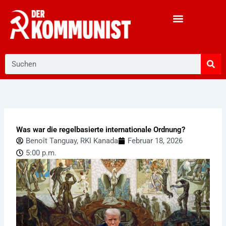
Zum
Inhalt
springen
Suche
Was war die regelbasierte internationale Ordnung?
Benoît Tanguay, RKI Kanada
Februar 18, 2026
5:00 p.m.