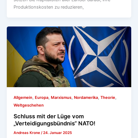
Produktionskosten zu reduzieren,
,
,
,
,
,
Allgemein
Europa
Marxismus
Nordamerika
Theorie
Weltgeschehen
Schluss mit der Lüge vom
„Verteidigungsbündnis“ NATO!
Andreas Krone
/
24. Januar 2025