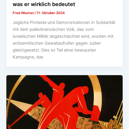
was er wirklich bedeutet
Fred Weston
/
11. Oktober 2024
Jegliche Proteste und Demonstrationen in Solidarität
mit dem palästinensischen Volk, das vom
israelischen Militär abgeschlachtet wird, wurden mit
antisemitischen Gewaltaufrufen gegen Juden
gleichgesetzt. Dies ist Teil einer bewussten
Kampagne, das