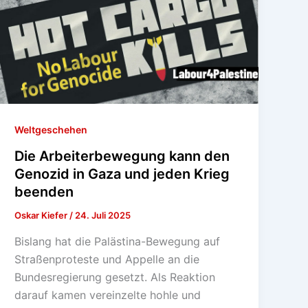
Weltgeschehen
Die Arbeiterbewegung kann den
Genozid in Gaza und jeden Krieg
beenden
Oskar Kiefer
/
24. Juli 2025
Bislang hat die Palästina-Bewegung auf
Straßenproteste und Appelle an die
Bundesregierung gesetzt. Als Reaktion
darauf kamen vereinzelte hohle und