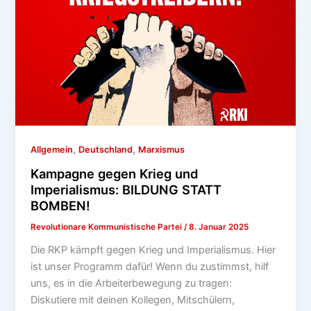
,
,
Allgemein
Deutschland
Marxismus
Kampagne gegen Krieg und
Imperialismus: BILDUNG STATT
BOMBEN!
Revolutionare Kommunistische Partei
/
8. Januar 2025
Die RKP kämpft gegen Krieg und Imperialismus. Hier
ist unser Programm dafür! Wenn du zustimmst, hilf
uns, es in die Arbeiterbewegung zu tragen:
Diskutiere mit deinen Kollegen, Mitschülern,