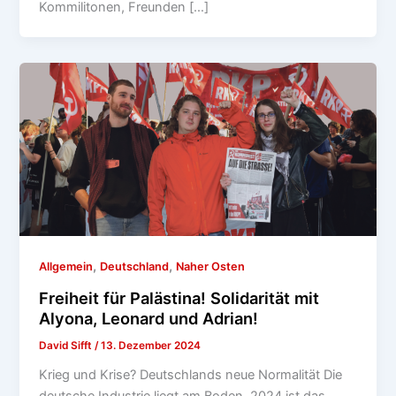
Kommilitonen, Freunden […]
,
,
Allgemein
Deutschland
Naher Osten
Freiheit für Palästina! Solidarität mit
Alyona, Leonard und Adrian!
David Sifft
/
13. Dezember 2024
Krieg und Krise? Deutschlands neue Normalität Die
deutsche Industrie liegt am Boden, 2024 ist das