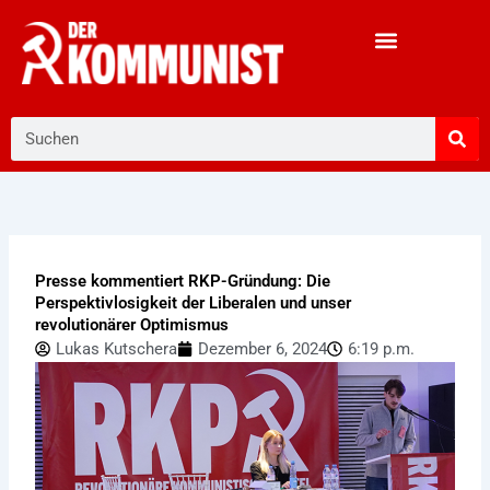
Zum
Inhalt
springen
Suche
Presse kommentiert RKP-Gründung: Die
Perspektivlosigkeit der Liberalen und unser
revolutionärer Optimismus
Lukas Kutschera
Dezember 6, 2024
6:19 p.m.