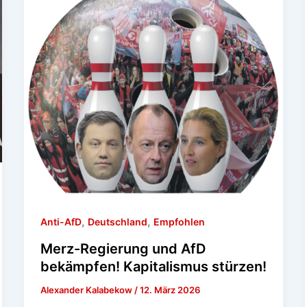
,
,
Anti-AfD
Deutschland
Empfohlen
Merz-Regierung und AfD
bekämpfen! Kapitalismus stürzen!
Alexander Kalabekow
/
12. März 2026