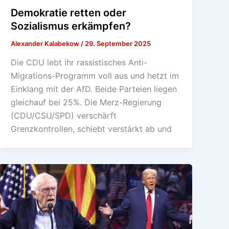
Demokratie retten oder
Sozialismus erkämpfen?
Alexander Kalabekow
/
29. September 2025
Die CDU lebt ihr rassistisches Anti-
Migrations-Programm voll aus und hetzt im
Einklang mit der AfD. Beide Parteien liegen
gleichauf bei 25%. Die Merz-Regierung
(CDU/CSU/SPD) verschärft
Grenzkontrollen, schiebt verstärkt ab und