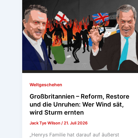
Weltgeschehen
Großbritannien – Reform, Restore
und die Unruhen: Wer Wind sät,
wird Sturm ernten
Jack Tye Wilson
/
21. Juli 2026
„Henrys Familie hat darauf auf äußerst