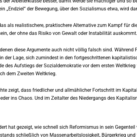
 der Arbeiterklasse besser, damit werde sie mächtiger und so be
ein „Endziel“ der Bewegung, über den Sozialismus etwa, wird da
das als realistischere, praktischere Alternative zum Kampf für d
ein, der ohne das Risiko von Gewalt oder Instabilität auskommt
in denen diese Argumente auch nicht völlig falsch sind. Währe
 in der Lage, sich zumindest in den fortgeschrittenen kapitali
ode des Aufstiegs der Sozialdemokratie vor dem ersten Weltkrieg
ach dem Zweiten Weltkrieg.
te zeigt, dass friedlicher und allmählicher Fortschritt im Kapi
der ins Chaos. Und im Zeitalter des Niedergangs des Kapitalism
ert hat gezeigt, wie schnell sich Reformismus in sein Gegenteil
lstands schließlich von Massenarbeitslosigkeit, Bürgerkrieg und