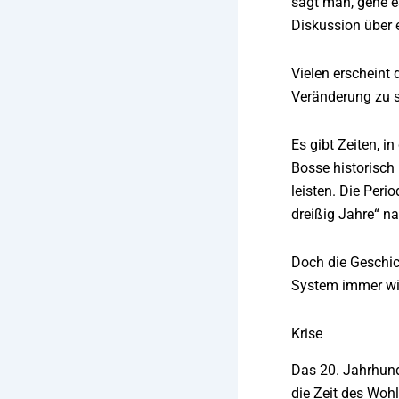
sagt man, gehe es
Diskussion über 
Vielen erscheint 
Veränderung zu s
Es gibt Zeiten, 
Bosse historisch
leisten. Die Peri
dreißig Jahre“ n
Doch die Geschich
System immer wie
Krise
Das 20. Jahrhund
die Zeit des Woh