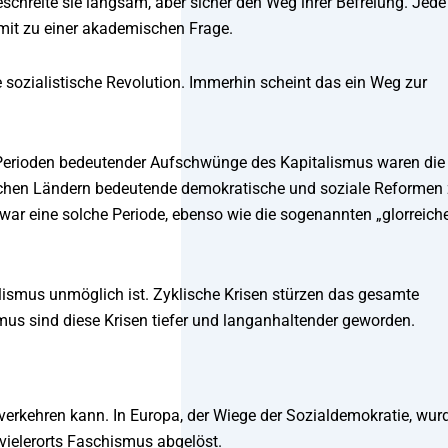
schreite sie langsam, aber sicher den Weg ihrer Befreiung. Jede
mit zu einer akademischen Frage.
ie sozialistische Revolution. Immerhin scheint das ein Weg zur
.
nd Perioden bedeutender Aufschwünge des Kapitalismus waren die
stischen Ländern bedeutende demokratische und soziale Reformen
 war eine solche Periode, ebenso wie die sogenannten „glorreich
talismus unmöglich ist. Zyklische Krisen stürzen das gesamte
us sind diese Krisen tiefer und langanhaltender geworden.
 verkehren kann. In Europa, der Wiege der Sozialdemokratie, wur
 vielerorts Faschismus abgelöst.