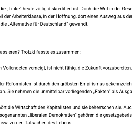
ie „Linke“ heute völlig diskreditiert ist. Doch die Wut in der Ges
l der Arbeiterklasse, in der Hoffnung, dort einen Ausweg aus de
die „Alternative für Deutschland“ gewandt.
assieren? Trotzki fasste es zusammen:
 Vollendeten verneigt, ist nicht fähig, die Zukunft vorzubereiten.
ller Reformisten ist durch den gröbsten Empirismus gekennzeichn
n. Sie nehmen die unmittelbar vorliegenden „Fakten“ als Ausga
ört die Wirtschaft den Kapitalisten und sie beherrschen sie. Auc
 sogenannten „liberalen Demokratien“ gehören die gesetzgeberis
usw. zu den Tatsachen des Lebens.