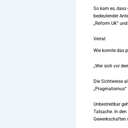
So kam es, dass d
bedeutender Antei
„Reform UK“ und 
Verrat
Wie konnte das p
„Wer sich vor dem
Die Sichtweise a
„Pragmatismus“ a
Unbestreitbar geh
Tatsache. In den
Gewerkschaften 