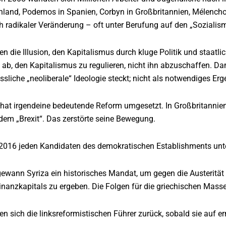
enland, Podemos in Spanien, Corbyn in Großbritannien, Mélench
 radikaler Veränderung – oft unter Berufung auf den „Soziali
lten die Illusion, den Kapitalismus durch kluge Politik und staatl
f ab, den Kapitalismus zu regulieren, nicht ihn abzuschaffen. Da
ässliche „neoliberale“ Ideologie steckt; nicht als notwendiges Erg
 hat irgendeine bedeutende Reform umgesetzt. In Großbritannien
dem „Brexit“. Das zerstörte seine Bewegung.
 2016 jeden Kandidaten des demokratischen Establishments unte
gewann Syriza ein historisches Mandat, um gegen die Austeritä
inanzkapitals zu ergeben. Die Folgen für die griechischen Masse
en sich die linksreformistischen Führer zurück, sobald sie auf 