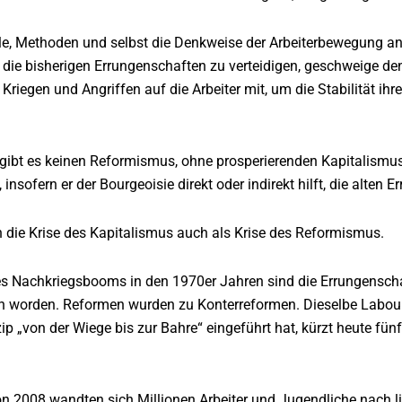
ele, Methoden und selbst die Denkweise der Arbeiterbewegung an
, die bisherigen Errungenschaften zu verteidigen, geschweige de
 Kriegen und Angriffen auf die Arbeiter mit, um die Stabilität ihr
ibt es keinen Reformismus, ohne prosperierenden Kapitalismus
, insofern er der Bourgeoisie direkt oder indirekt hilft, die alten
h die Krise des Kapitalismus auch als Krise des Reformismus.
s Nachkriegsbooms in den 1970er Jahren sind die Errungenscha
orden. Reformen wurden zu Konterreformen. Dieselbe Labour P
ip „von der Wiege bis zur Bahre“ eingeführt hat, kürzt heute fü
on 2008 wandten sich Millionen Arbeiter und Jugendliche nach l