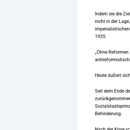
Indem sie die Zi
nicht in der Lage
imperialistischen
1935:
„Ohne Reformen g
antireformistisch
Heute äußert sic
Seit dem Ende de
zurückgenommen w
Sozialstaatsprinz
Behinderung.
Nach der Krise v