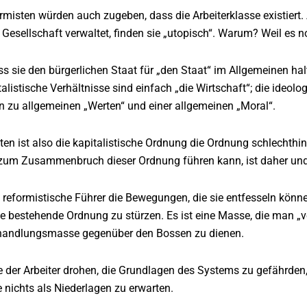
misten würden auch zugeben, dass die Arbeiterklasse existiert. 
 Gesellschaft verwaltet, finden sie „utopisch“. Warum? Weil es no
s sie den bürgerlichen Staat für „den Staat“ im Allgemeinen hal
talistische Verhältnisse sind einfach „die Wirtschaft“; die ideol
en zu allgemeinen „Werten“ und einer allgemeinen „Moral“.
en ist also die kapitalistische Ordnung die Ordnung schlechthin 
 zum Zusammenbruch dieser Ordnung führen kann, ist daher un
reformistische Führer die Bewegungen, die sie entfesseln können.
ie bestehende Ordnung zu stürzen. Es ist eine Masse, die man „v
erhandlungsmasse gegenüber den Bossen zu dienen.
der Arbeiter drohen, die Grundlagen des Systems zu gefährden, 
e nichts als Niederlagen zu erwarten.