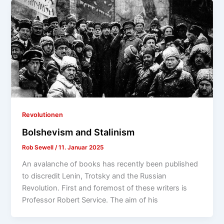
Revolutionen
Bolshevism and Stalinism
Rob Sewell
/
11. Januar 2025
An avalanche of books has recently been published
to discredit Lenin, Trotsky and the Russian
Revolution. First and foremost of these writers is
Professor Robert Service. The aim of his