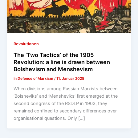
Revolutionen
The ‘Two Tactics’ of the 1905
Revolution: a line is drawn between
Bolshevism and Menshevism
In Defence of Marxism
/
11. Januar 2025
When divisions among Russian Marxists between
‘Bolsheviks’ and ‘Mensheviks’ first emerged at the
second congress of the RSDLP in 1903, they
remained confined to secondary differences over
organisational questions. Only […]