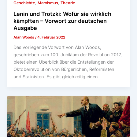
,
,
Geschichte
Marxismus
Theorie
Lenin und Trotzki: Wofür sie wirklich
kämpften – Vorwort zur deutschen
Ausgabe
Alan Woods
/
4. Februar 2022
Das vorliegende Vorwort von Alan Woods,
geschrieben zum 100. Jubiläum der Revolution 2017,
bietet einen Überblick über die Entstellungen der
Oktoberrevolution von Bürgerlichen, Reformisten
und Stalinisten. Es gibt gleichzeitig einen