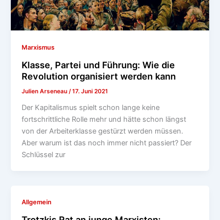
Marxismus
Klasse, Partei und Führung: Wie die
Revolution organisiert werden kann
Julien Arseneau
/
17. Juni 2021
Der Kapitalismus spielt schon lange keine
fortschrittliche Rolle mehr und hätte schon längst
von der Arbeiterklasse gestürzt werden müssen.
Aber warum ist das noch immer nicht passiert? Der
Schlüssel zur
Allgemein
Trotzkis Rat an junge Marxisten: