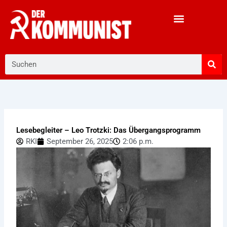
Zum
Inhalt
springen
Suche
Lesebegleiter – Leo Trotzki: Das Übergangsprogramm
RKI
September 26, 2025
2:06 p.m.