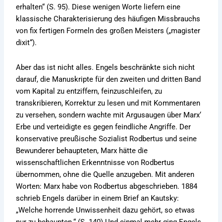
erhalten“ (S. 95). Diese wenigen Worte liefern eine
klassische Charakterisierung des häufigen Missbrauchs
von fix fertigen Formeln des großen Meisters („magister
dixit“).
Aber das ist nicht alles. Engels beschränkte sich nicht
darauf, die Manuskripte für den zweiten und dritten Band
vom Kapital zu entziffern, feinzuschleifen, zu
transkribieren, Korrektur zu lesen und mit Kommentaren
zu versehen, sondern wachte mit Argusaugen über Marx‘
Erbe und verteidigte es gegen feindliche Angriffe. Der
konservative preußische Sozialist Rodbertus und seine
Bewunderer behaupteten, Marx hätte die
wissenschaftlichen Erkenntnisse von Rodbertus
übernommen, ohne die Quelle anzugeben. Mit anderen
Worten: Marx habe von Rodbertus abgeschrieben. 1884
schrieb Engels darüber in einem Brief an Kautsky:
„Welche horrende Unwissenheit dazu gehört, so etwas
nur zu behaupten.“ (S. 140) Und einmal mehr ging Engels