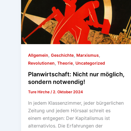
,
,
,
Allgemein
Geschichte
Marxismus
,
,
Revolutionen
Theorie
Uncategorized
Planwirtschaft: Nicht nur möglich,
sondern notwendig!
Ture Hirche
/
2. Oktober 2024
In jedem Klassenzimmer, jeder bürgerlichen
Zeitung und jedem Hörsaal schreit es
einem entgegen: Der Kapitalismus ist
alternativlos. Die Erfahrungen der