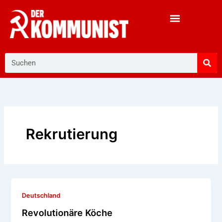
Zum
Inhalt
springen
Suche
Rekrutierung
Deutschland
Revolutionäre Köche