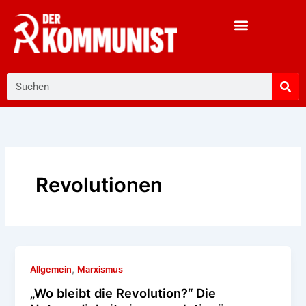
Zum
Inhalt
springen
Suche
Revolutionen
,
Allgemein
Marxismus
„Wo bleibt die Revolution?“ Die