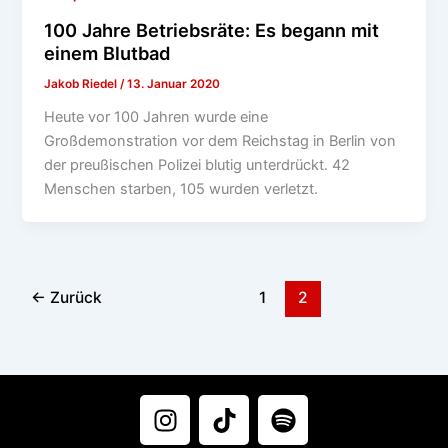
100 Jahre Betriebsräte: Es begann mit
einem Blutbad
Jakob Riedel
/
13. Januar 2020
Heute vor 100 Jahren wurde eine
Großdemonstration vor dem Reichstag in Berlin von
der preußischen Polizei blutig unterdrückt. 42
Menschen starben, 105 wurden verletzt.
←
Zurück
1
2
I
T
S
n
i
p