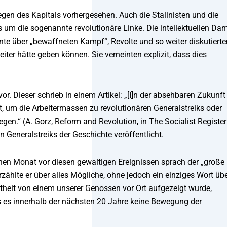
gen des Kapitals vorhergesehen. Auch die Stalinisten und die
 um die sogenannte revolutionäre Linke. Die intellektuellen Da
nte über „bewaffneten Kampf“, Revolte und so weiter diskutierte
ter hätte geben können. Sie verneinten explizit, dass dies
r. Dieser schrieb in einem Artikel: „[I]n der absehbaren Zukunft
t, um die Arbeitermassen zu revolutionären Generalstreiks oder
n.“ (A. Gorz, Reform and Revolution, in The Socialist Register
 Generalstreiks der Geschichte veröffentlicht.
einen Monat vor diesen gewaltigen Ereignissen sprach der „große
ählte er über alles Mögliche, ohne jedoch ein einziges Wort üb
imtheit von einem unserer Genossen vor Ort aufgezeigt wurde,
ass es innerhalb der nächsten 20 Jahre keine Bewegung der