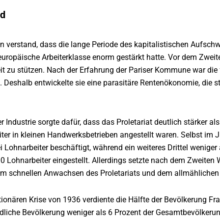
nd
en verstand, dass die lange Periode des kapitalistischen Aufs
europäische Arbeiterklasse enorm gestärkt hatte. Vor dem Zweit
it zu stützen. Nach der Erfahrung der Pariser Kommune war die
. Deshalb entwickelte sie eine parasitäre Rentenökonomie, die 
r Industrie sorgte dafür, dass das Proletariat deutlich stärker a
eiter in kleinen Handwerksbetrieben angestellt waren. Selbst im 
ei Lohnarbeiter beschäftigt, während ein weiteres Drittel weniger
0 Lohnarbeiter eingestellt. Allerdings setzte nach dem Zweiten 
nem schnellen Anwachsen des Proletariats und dem allmählichen
utionären Krise von 1936 verdiente die Hälfte der Bevölkerung F
ndliche Bevölkerung weniger als 6 Prozent der Gesamtbevölkerun