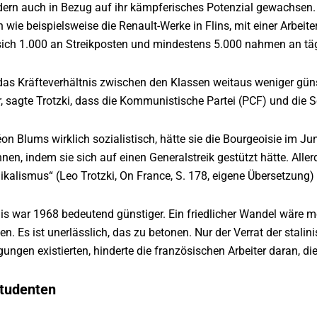
ern auch in Bezug auf ihr kämpferisches Potenzial gewachsen. D
n wie beispielsweise die Renault-Werke in Flins, mit einer Arbeit
 sich 1.000 an Streikposten und mindestens 5.000 nahmen an tägl
das Kräfteverhältnis zwischen den Klassen weitaus weniger günsti
r, sagte Trotzki, dass die Kommunistische Partei (PCF) und die 
éon Blums wirklich sozialistisch, hätte sie die Bourgeoisie im
en, indem sie sich auf einen Generalstreik gestützt hätte. Aller
ikalismus“ (Leo Trotzki, On France, S. 178, eigene Übersetzung)
is war 1968 bedeutend günstiger. Ein friedlicher Wandel wäre m
en. Es ist unerlässlich, das zu betonen. Nur der Verrat der stalini
ungen existierten, hinderte die französischen Arbeiter daran, di
Studenten