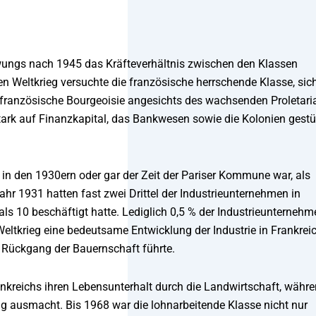
chwungs nach 1945 das Kräfteverhältnis zwischen den Klassen
en Weltkrieg versuchte die französische herrschende Klasse, sic
 französische Bourgeoisie angesichts des wachsenden Proletari
stark auf Finanzkapital, das Bankwesen sowie die Kolonien gestü
ls in den 1930ern oder gar der Zeit der Pariser Kommune war, als
Jahr 1931 hatten fast zwei Drittel der Industrieunternehmen in
 als 10 beschäftigt hatte. Lediglich 0,5 % der Industrieunterneh
Weltkrieg eine bedeutsame Entwicklung der Industrie in Frankrei
 Rückgang der Bauernschaft führte.
rankreichs ihren Lebensunterhalt durch die Landwirtschaft, währ
g ausmacht. Bis 1968 war die lohnarbeitende Klasse nicht nur