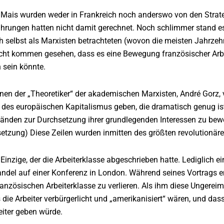
 Mais wurden weder in Frankreich noch anderswo von den Strate
hrungen hatten nicht damit gerechnet. Noch schlimmer stand es
ch selbst als Marxisten betrachteten (wovon die meisten Jahrzeh
icht kommen gesehen, dass es eine Bewegung französischer Arbei
 sein könnte.
en der „Theoretiker“ der akademischen Marxisten, André Gorz, vo
e des europäischen Kapitalismus geben, die dramatisch genug is
nden zur Durchsetzung ihrer grundlegenden Interessen zu bewege
etzung) Diese Zeilen wurden inmitten des größten revolutionären
 Einzige, der die Arbeiterklasse abgeschrieben hatte. Lediglich 
ndel auf einer Konferenz in London. Während seines Vortrags erz
französischen Arbeiterklasse zu verlieren. Als ihm diese Ungere
s die Arbeiter verbürgerlicht und „amerikanisiert“ wären, und d
eiter geben würde.