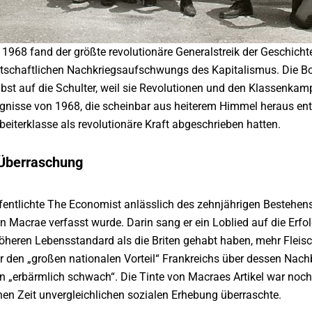
1968 fand der größte revolutionäre Generalstreik der Geschich
tschaftlichen Nachkriegsaufschwungs des Kapitalismus. Die Bour
lbst auf die Schulter, weil sie Revolutionen und den Klassenka
gnisse von 1968, die scheinbar aus heiterem Himmel heraus entst
beiterklasse als revolutionäre Kraft abgeschrieben hatten.
 Überraschung
entlichte The Economist anlässlich des zehnjährigen Bestehens 
Macrae verfasst wurde. Darin sang er ein Loblied auf die Erfol
öheren Lebensstandard als die Briten gehabt haben, mehr Fleis
 den „großen nationalen Vorteil“ Frankreichs über dessen Nachb
 „erbärmlich schwach“. Die Tinte von Macraes Artikel war noch n
nen Zeit unvergleichlichen sozialen Erhebung überraschte.