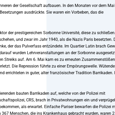
 Inneren der Gesellschaft aufbauen. In den Monaten vor dem Mai
 Besetzungen ausdrückte. Sie waren ein Vorbeben, das die
tor der prestigereichen Sorbonne Université, diese zu schließen.
schehen, und zwar im Jahr 1940, als die Nazis Paris besetzten. 
nke, der das Pulverfass entzündete. Im Quartier Latin brach Gew
darauf wurden Lehrveranstaltungen an der Sorbonne ausgesetzt
ten Streiks auf. Am 6. Mai kam es zu erneuten Zusammenstößen
rletzt. Die Repression führte zu einer Empörungswelle. Wütende
 errichteten in guter, alter französischer Tradition Barrikaden. 
erenden bauten Barrikaden auf, welche von der Polizei mit
chaftspolizei, CRS, brach in Privatwohnungen ein und verprügel
ekommen, als erwartet. Einfache Pariser bewarfen die Polizei m
 367 Menschen, die ins Krankenhaus gebracht wurden, waren 