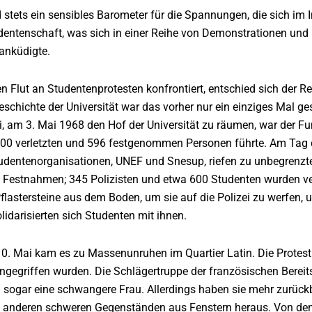
 stets ein sensibles Barometer für die Spannungen, die sich im
udentenschaft, was sich in einer Reihe von Demonstrationen und
anküdigte.
 Flut an Studentenprotesten konfrontiert, entschied sich der Rek
eschichte der Universität war das vorher nur ein einziges Mal ge
i, am 3. Mai 1968 den Hof der Universität zu räumen, war der Fu
100 verletzten und 596 festgenommen Personen führte. Am Tag 
tudentenorganisationen, UNEF und Snesup, riefen zu unbegrenz
2 Festnahmen; 345 Polizisten und etwa 600 Studenten wurden ve
lastersteine aus dem Boden, um sie auf die Polizei zu werfen, und
lidarisierten sich Studenten mit ihnen.
0. Mai kam es zu Massenunruhen im Quartier Latin. Die Protesti
gegriffen wurden. Die Schlägertruppe der französischen Bereits
sogar eine schwangere Frau. Allerdings haben sie mehr zurückb
anderen schweren Gegenständen aus Fenstern heraus. Von den