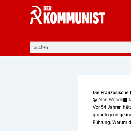
Zum
Inhalt
springen
Suche
Die Französische 
Alan Woods
M
Vor 54 Jahren hätt
grundlegend geände
Führung. Warum das