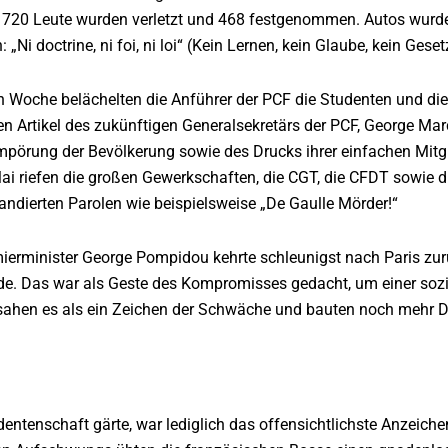
e 720 Leute wurden verletzt und 468 festgenommen. Autos wurde
„Ni doctrine, ni foi, ni loi“ (Kein Lernen, kein Glaube, kein Geset
n Woche belächelten die Anführer der PCF die Studenten und di
nen Artikel des zukünftigen Generalsekretärs der PCF, George Ma
mpörung der Bevölkerung sowie des Drucks ihrer einfachen Mitg
i riefen die großen Gewerkschaften, die CGT, die CFDT sowie d
ndierten Parolen wie beispielsweise „De Gaulle Mörder!“
ierminister George Pompidou kehrte schleunigst nach Paris zur
de. Das war als Geste des Kompromisses gedacht, um einer soz
sahen es als ein Zeichen der Schwäche und bauten noch mehr D
dentenschaft gärte, war lediglich das offensichtlichste Anzeichen