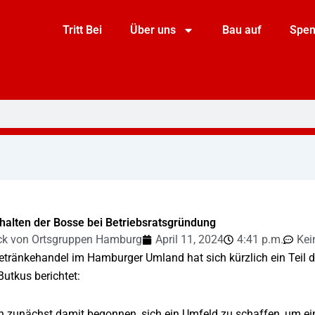
Tritt Bei
Über uns
Bau auf
Spe
halten der Bosse bei Betriebsratsgründung
ck von Ortsgruppen Hamburg
April 11, 2024
4:41 p.m.
Kei
tränkehandel im Hamburger Umland hat sich kürzlich ein Teil d
utkus berichtet:
en zunächst damit begonnen, sich ein Umfeld zu schaffen, um e