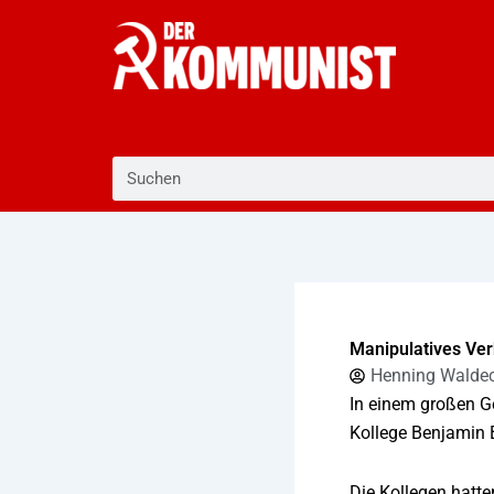
Zum
Inhalt
springen
Suche
Manipulatives Ver
Henning Walde
In einem großen Ge
Kollege Benjamin B
Die Kollegen hatt