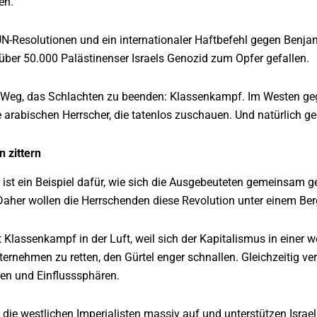
en.
N-Resolutionen und ein internationaler Haftbefehl gegen Benjam
 über 50.000 Palästinenser Israels Genozid zum Opfer gefallen.
n Weg, das Schlachten zu beenden: Klassenkampf. Im Westen gege
 arabischen Herrscher, die tatenlos zuschauen. Und natürlich ge
 zittern
ist ein Beispiel dafür, wie sich die Ausgebeuteten gemeinsam ge
her wollen die Herrschenden diese Revolution unter einem Be
t Klassenkampf in der Luft, weil sich der Kapitalismus in einer w
nternehmen zu retten, den Gürtel enger schnallen. Gleichzeitig 
en und Einflusssphären.
die westlichen Imperialisten massiv auf und unterstützen Israe