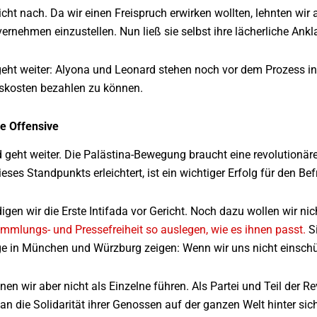
cht nach. Da wir einen Freispruch erwirken wollten, lehnten wir
ernehmen einzustellen. Nun ließ sie selbst ihre lächerliche Ankla
eht weiter: Alyona und Leonard stehen noch vor dem Prozess in
skosten bezahlen zu können.
e Offensive
 geht weiter. Die Palästina-Bewegung braucht eine revolutionäre
ieses Standpunkts erleichtert, ist ein wichtiger Erfolg für den B
igen wir die Erste Intifada vor Gericht. Noch dazu wollen wir n
mmlungs- und Pressefreiheit so auslegen, wie es ihnen passt.
Si
e in München und Würzburg zeigen: Wenn wir uns nicht einschü
nen wir aber nicht als Einzelne führen. Als Partei und Teil der
n die Solidarität ihrer Genossen auf der ganzen Welt hinter sich