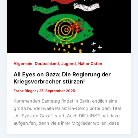
,
,
,
Allgemein
Deutschland
Jugend
Naher Osten
All Eyes on Gaza: Die Regierung der
Kriegsverbrecher stürzen!
Franz Rieger
/
25. September 2025
Kommenden Samstag findet in Berlin endlich eine
große bundesweite Palästina-Demo unter dem Titel
„All Eyes on Gaza!“ statt. Auch DIE LINKE hat dazu
aufgerufen, denn viele ihrer Mitglieder wollen, dass