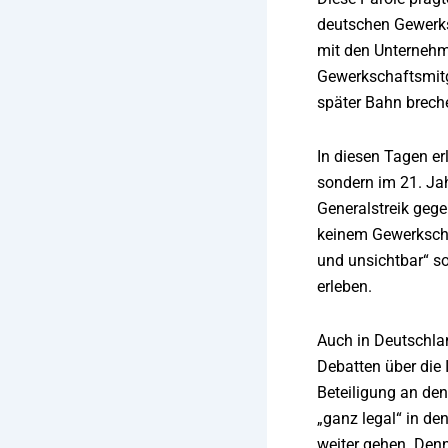
deutschen Gewerksc
mit den Unternehme
Gewerkschaftsmitgl
später Bahn brech
In diesen Tagen er
sondern im 21. Jah
Generalstreik gege
keinem Gewerkschaf
und unsichtbar“ so
erleben.
Auch in Deutschla
Debatten über die I
Beteiligung an den
„ganz legal“ in de
weiter gehen. Denn