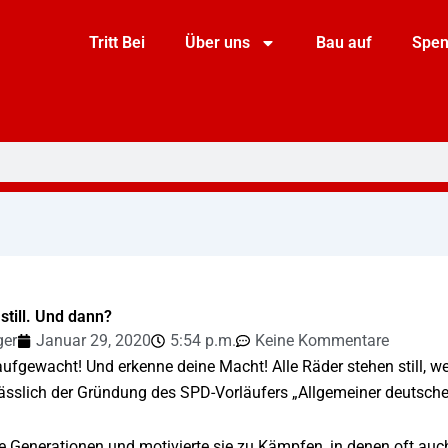
Tritt Bei
Über uns
Bau auf
Spe
still. Und dann?
ger
Januar 29, 2020
5:54 p.m.
Keine Kommentare
aufgewacht! Und erkenne deine Macht! Alle Räder stehen still, we
sslich der Gründung des SPD-Vorläufers „Allgemeiner deutscher 
e Generationen und motivierte sie zu Kämpfen, in denen oft auc