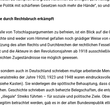
e Politik mit schärferen Gesetzen noch mehr die Hände“, so und
e durch Rechtsbruch erkämpft
lle von Totschlagsargumenten zu befreien, ist ein Blick auf die 
hte sind weder vom Himmel gefallen noch gnädiger Weise von
tzung des alten Rechts und Durchbrechen der rechtlichen Fessel
 und die Akteure in den Revolutionsjahren ab 1918 ausschließli
reichten Zugeständnisse nie möglich gewesen.
t, sondern auch in Deutschland schrieben mutige arbeitende Men
neralstreiks der Jahre 1920, 1923 und 1948 waren eindrucksvo
siehe Kasten). Sie widerlegen die spöttische Behauptung, dass 
hen. Geschichte schrieben auch beherzte Belegschaften, die entg
„illegale“ Streiks führten – für soziale und politische Ziele. Ob
egitim betrachtet werden, gab es in der alten Bundesrepublik etli