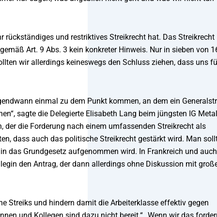
rückständiges und restriktives Streikrecht hat. Das Streikrecht 
t gemäß Art. 9 Abs. 3 kein konkreter Hinweis. Nur in sieben von 1
llten wir allerdings keineswegs den Schluss ziehen, dass uns fü
rgendwann einmal zu dem Punkt kommen, an dem ein Generalstr
en“, sagte die Delegierte Elisabeth Lang beim jüngsten IG Metal
n, der die Forderung nach einem umfassenden Streikrecht als
n, dass auch das politische Streikrecht gestärkt wird. Man soll
s in das Grundgesetz aufgenommen wird. In Frankreich und auch
llegin den Antrag, der dann allerdings ohne Diskussion mit groß
e Streiks und hindern damit die Arbeiterklasse effektiv gegen
nnen und Kollegen sind dazu nicht bereit.“ „Wenn wir das forder