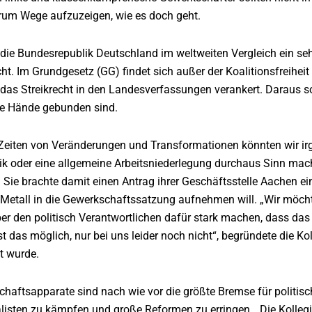
arum Wege aufzuzeigen, wie es doch geht.
 die Bundesrepublik Deutschland im weltweiten Vergleich ein sehr 
echt. Im Grundgesetz (GG) findet sich außer der Koalitionsfreihei
das Streikrecht in den Landesverfassungen verankert. Daraus so
e Hände gebunden sind.
 Zeiten von Veränderungen und Transformationen könnten wir i
reik oder eine allgemeine Arbeitsniederlegung durchaus Sinn mach
Sie brachte damit einen Antrag ihrer Geschäftsstelle Aachen ei
 Metall in die Gewerkschaftssatzung aufnehmen will. „Wir möchte
er den politisch Verantwortlichen dafür stark machen, dass da
t das möglich, nur bei uns leider noch nicht“, begründete die Ko
t wurde.
aftsapparate sind nach wie vor die größte Bremse für politisch
alisten zu kämpfen und große Reformen zu erringen. „Die Kollegi