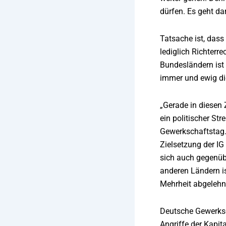
dürfen. Es geht d
Tatsache ist, dass
lediglich Richterr
Bundesländern ist 
immer und ewig di
„Gerade in diesen
ein politischer St
Gewerkschaftstag. 
Zielsetzung der IG
sich auch gegenüb
anderen Ländern is
Mehrheit abgelehn
Deutsche Gewerksch
Angriffe der Kapit