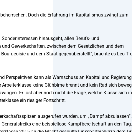
zu beherrschen. Doch die Erfahrung im Kapitalismus zwingt zum
n Sonderinteressen hinausgeht, allen Berufs- und
en und Gewerkschaften, zwischen dem Gesetzlichen und dem
er Bourgeoisie und dem Staat gegenüberstellt“, brachte es Leo Tro
en und Perspektiven kann als Warnschuss an Kapital und Regierung
Arbeiterklasse keine Glühbirne brennt und kein Rad sich bewegt
ingen. Er löst aber noch nicht die Frage, welche Klasse sich in
rklasse ein riesiger Fortschritt.
Gewerkschaftsspitzen ausgerufen wurden, um „Dampf abzulassen“
en Generalstreiks eine beispiellose Kampfbereitschaft an den Tag.
iterklasse 2015 an die Macht gespülte Linkspartei Syriza dem D