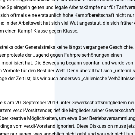
che Spielregeln gelten und legale Arbeitskämpfe nur für Tarifver
ich oftmals eine erstaunlich hohe Kampfbereitschaft nicht nur
 In der Arbeitswelt hat sich viel Wut angestaut, die sich früher
 um einen Kampf Klasse gegen Klasse.
nstreiks oder Generalstreiks keine längst vergangene Geschichte,
Massenproteste der Jugend gegen Fahrpreiserhöhungen einen
und mobilisiert hat. Die Bewegung begann spontan und wurde von
 Vorbote für den Rest der Welt. Denn überall hat sich „unterirdi
ge der Zeit ist, bis wir auch anderswo „chilenische Verhältnisse
reik am 20. September 2019 unter Gewerkschaftsmitgliedern ne
urzem ver.di-Vorsitzender, rief die Mitglieder seiner Gewerkschaft
en über kreative Möglichkeiten, um etwa über Betriebsversammlun
rdings vom ver.di-Vorstand ignoriert. Diese Diskussion muss jetz
mmer nur sagen, was angeblich nicht geht und was wir nicht tun