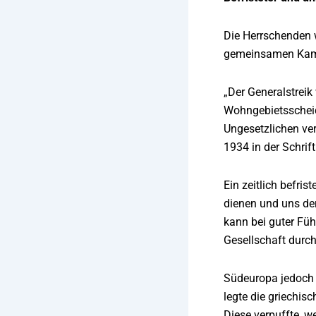
Die Herrschenden w
gemeinsamen Kamp
„Der Generalstreik
Wohngebietsscheid
Ungesetzlichen ver
1934 in der Schrif
Ein zeitlich befri
dienen und uns der
kann bei guter Füh
Gesellschaft durchs
Südeuropa jedoch 
legte die griechis
Diese verpuffte, w