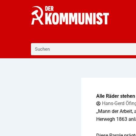
Zum
Inhalt
springen
Suche
Alle Räder stehen 
Hans-Gerd Öfin
„Mann der Arbeit, 
Herwegh 1863 anlä
Diese Parole prägt