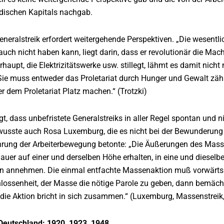
ndischen Kapitals nachgab.
Generalstreik erfordert weitergehende Perspektiven. „Die wesent
auch nicht haben kann, liegt darin, dass er revolutionär die Macht
rhaupt, die Elektrizitätswerke usw. stillegt, lähmt es damit nich
 Sie muss entweder das Proletariat durch Hunger und Gewalt zä
er dem Proletariat Platz machen.“ (Trotzki)
gt, dass unbefristete Generalstreiks in aller Regel spontan und
wusste auch Rosa Luxemburg, die es nicht bei der Bewunderun
ührung der Arbeiterbewegung betonte: „Die Äußerungen des Mass
Dauer auf einer und derselben Höhe erhalten, in eine und dieselb
 annehmen. Die einmal entfachte Massenaktion muß vorwärtsk
ssenheit, der Masse die nötige Parole zu geben, dann bemächti
 die Aktion bricht in sich zusammen.“ (Luxemburg, Massenstreik
 Deutschland: 1920, 1923, 1948