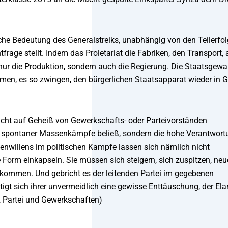
liche Bedeutung des Generalstreiks, unabhängig von den Teilerfol
frage stellt. Indem das Proletariat die Fabriken, den Transport, a
t nur die Produktion, sondern auch die Regierung. Die Staatsgewa
hmen, es so zwingen, den bürgerlichen Staatsapparat wieder in 
 nicht auf Geheiß von Gewerkschafts- oder Parteivorständen
g spontaner Massenkämpfe beließ, sondern die hohe Verantwort
enwillens im politischen Kampfe lassen sich nämlich nicht
e Form einkapseln. Sie müssen sich steigern, sich zuspitzen, neu
ommen. Und gebricht es der leitenden Partei im gegebenen
gt sich ihrer unvermeidlich eine gewisse Enttäuschung, der Ela
, Partei und Gewerkschaften)