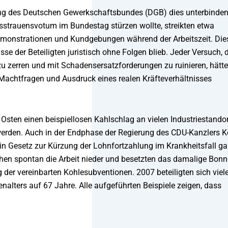
rung des Deutschen Gewerkschaftsbundes (DGB) dies unterbinde
sstrauensvotum im Bundestag stürzen wollte, streikten etwa
Demonstrationen und Kundgebungen während der Arbeitszeit. Die
se der Beteiligten juristisch ohne Folgen blieb. Jeder Versuch, 
t zu zerren und mit Schadensersatzforderungen zu ruinieren, hätte
Machtfragen und Ausdruck eines realen Kräfteverhältnisses
ten einen beispiellosen Kahlschlag an vielen Industriestandor
 werden. Auch in der Endphase der Regierung des CDU-Kanzlers K
ein Gesetz zur Kürzung der Lohnfortzahlung im Krankheitsfall ga
chen spontan die Arbeit nieder und besetzten das damalige Bonn
der vereinbarten Kohlesubventionen. 2007 beteiligten sich viel
alters auf 67 Jahre. Alle aufgeführten Beispiele zeigen, dass