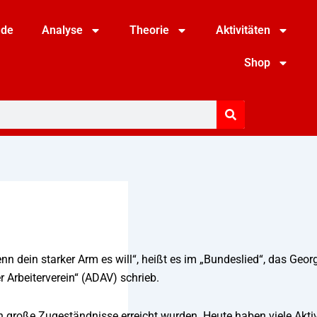
nde
Analyse
Theorie
Aktivitäten
Shop
nn dein starker Arm es will“, heißt es im „Bundeslied“, das Geor
Arbeiterverein“ (ADAV) schrieb.
h große Zugeständnisse erreicht wurden. Heute haben viele Aktiv