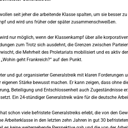
ollen seit jeher die arbeitende Klasse spalten, um sie besser 
f und wird uns früher oder später zusammenschweißen.
 wird nur möglich, wenn der Klassenkampf über alle korporative
ungen zum Trotz sich ausdehnt, die Grenzen zwischen Partei
wischt, die Mehrheit des Proletariats mobilisiert und es aktiv d
t „Wohin geht Frankreich?“ auf den Punkt.
steter und gut organisierter Generalstreik mit klaren Forderung
 eigenen Stärke bewusst machen. Er kann zeigen, dass ohne die 
rung, Beteiligung und Entschlossenheit auch Zugeständnisse erzw
etzt. Ein 24-stündiger Generalstreik wäre für die deutsche Arbeite
hat schon viele befristete Generalstreiks erlebt, die von den 
che Arbeiterklasse in den letzten zehn Jahren in gut 30 befristet
eil es keine weitergehende Perspektive gab und die von der Arbe