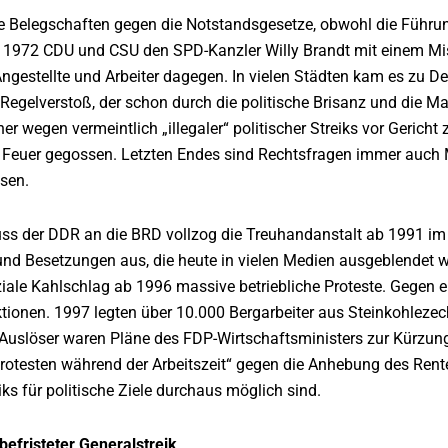
ele Belegschaften gegen die Notstandsgesetze, obwohl die Füh
ril 1972 CDU und CSU den SPD-Kanzler Willy Brandt mit einem Mi
ngestellte und Arbeiter dagegen. In vielen Städten kam es zu 
Regelverstoß, der schon durch die politische Brisanz und die Mas
her wegen vermeintlich „illegaler“ politischer Streiks vor Gerich
 Feuer gegossen. Letzten Endes sind Rechtsfragen immer auch 
sen.
s der DDR an die BRD vollzog die Treuhandanstalt ab 1991 im Os
 und Besetzungen aus, die heute in vielen Medien ausgeblendet
ziale Kahlschlag ab 1996 massive betriebliche Proteste. Gegen 
ktionen. 1997 legten über 10.000 Bergarbeiter aus Steinkohleze
 Auslöser waren Pläne des FDP-Wirtschaftsministers zur Kürzung 
rotesten während der Arbeitszeit“ gegen die Anhebung des Renten
iks für politische Ziele durchaus möglich sind.
befristeter Generalstreik