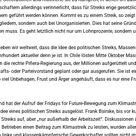
haftern allerdings verinnerlicht, dass für Streiks enge gesetzli
rn geführt werden können. Kommt es zu einem Streik, so zeigt s
iedern, sondern auch bei Unorganisierten. Dies hat seine Gründe:
en muss. Es geht letztlich nicht nur um Lohnprozente, sondern
leben wir weltweit, dass die Idee des politischen Streiks, Masse
rhundert aktueller denn je ist. In Chile lösten Mitte Oktober 
n die rechte Piñera-Regierung aus, der Millionen aufgerüttelt 
ts- oder Parteivorstand geplant oder gar ausgerufen. Sie ist ein
 viel Unbehagen, Frust und Ärger angehäuft, dass es nur eine Fra
nd hat der Aufruf der Fridays for Future-Bewegung zum Klimast
dee eines politischen Streiks ausgelöst. Frank Bsirske, bis vor k
 Streiks auf, aber „nur außerhalb der Arbeitszeit“. Diskussion
n Betrieben einen Beitrag zum Klimastreik zu leisten, wurden alle
 linke und klassenkämpferische Gewerkschafter sollten nicht i