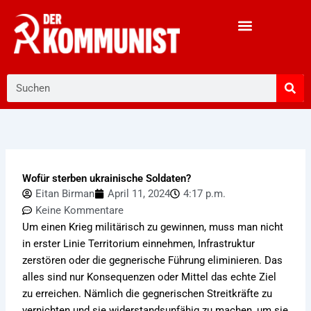
Zum
Inhalt
springen
Suche
Wofür sterben ukrainische Soldaten?
Eitan Birman
April 11, 2024
4:17 p.m.
Keine Kommentare
Um einen Krieg militärisch zu gewinnen, muss man nicht
in erster Linie Territorium einnehmen, Infrastruktur
zerstören oder die gegnerische Führung eliminieren. Das
alles sind nur Konsequenzen oder Mittel das echte Ziel
zu erreichen. Nämlich die gegnerischen Streitkräfte zu
vernichten und sie widerstandsunfähig zu machen, um sie