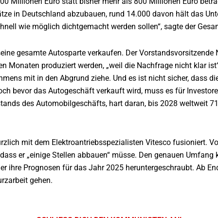
100 Millionen Euro statt bisher mehr als 800 Millionen Euro betra
ätze in Deutschland abzubauen, rund 14.000 davon hält das Unte
chnell wie möglich dichtgemacht werden sollen“, sagte der Gesam
seine gesamte Autosparte verkaufen. Der Vorstandsvorsitzende Ni
 Monaten produziert werden, „weil die Nachfrage nicht klar ist
hmens mit in den Abgrund ziehe. Und es ist nicht sicher, dass d
och bevor das Autogeschäft verkauft wird, muss es für Investore
stands des Automobilgeschäfts, hart daran, bis 2028 weltweit 7
ürzlich mit dem Elektroantriebsspezialisten Vitesco fusioniert.
dass er „einige Stellen abbauen“ müsse. Den genauen Umfang kö
ler ihre Prognosen für das Jahr 2025 heruntergeschraubt. Ab E
urzarbeit gehen.