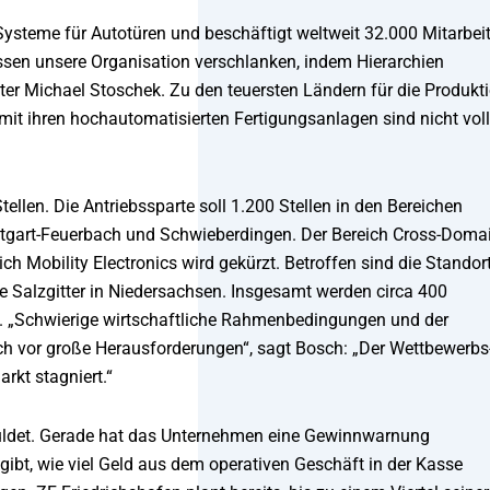
 Systeme für Autotüren und beschäftigt weltweit 32.000 Mitarbeit
üssen unsere Organisation verschlanken, indem Hierarchien
er Michael Stoschek. Zu den teuersten Ländern für die Produkt
it ihren hochautomatisierten Fertigungsanlagen sind nicht voll
ellen. Die Antriebssparte soll 1.200 Stellen in den Bereichen
tuttgart-Feuerbach und Schwieberdingen. Der Bereich Cross-Doma
h Mobility Electronics wird gekürzt. Betroffen sind die Standor
 Salzgitter in Niedersachsen. Insgesamt werden circa 400
t. „Schwierige wirtschaftliche Rahmenbedingungen und der
h vor große Herausforderungen“, sagt Bosch: „Der Wettbewerbs
kt stagniert.“
schuldet. Gerade hat das Unternehmen eine Gewinnwarnung
ngibt, wie viel Geld aus dem operativen Geschäft in der Kasse