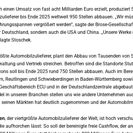
h einen Umsatz von fast acht Milliarden Euro erzielt, produziert
ozulieferer bis Ende 2025 weltweit 950 Stellen abbauen. „Wir m
rungsspannen vergrößert werden“, sagte der Brose-Gesellschaft
r Deutschland, sondern auch die USA und China. „Unsere Werke m
klagte Stoschek.
größte Automobilzulieferer, plant den Abbau von Tausenden von St
waltung und Vertrieb streichen. Betroffen sind die Standorte S
ons soll bis Ende 2025 rund 750 Stellen abbauen. Auch im Bereic
n, Reutlingen und Schwieberdingen in Baden-Württemberg sowie
 Geschäftsbereich ECU und in der Deutschlandzentrale abgebau
l in unseren Branchen stellen uns wie andere Unternehmen auc
n seinen Märkten hat deutlich zugenommen und der Automobilmar
fen
, der viertgrößte Automobilzulieferer der Welt, ist hoch ver
e aufhorchen lässt: So soll der bereinigte freie Cashflow, der a