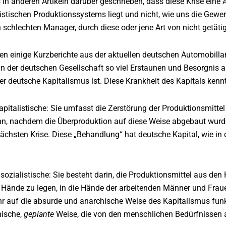
 in anderen Artikeln darüber geschrieben, dass diese Krise eine
listischen Produktionssystems liegt und nicht, wie uns die Gewe
 schlechten Manager, durch diese oder jene Art von nicht getäti
gen einige Kurzberichte aus der aktuellen deutschen Automobil
in der deutschen Gesellschaft so viel Erstaunen und Besorgnis a
der deutsche Kapitalismus ist. Diese Krankheit des Kapitals ken
 kapitalistische: Sie umfasst die Zerstörung der Produktionsmit
nn, nachdem die Überproduktion auf diese Weise abgebaut wurde,
ächsten Krise. Diese „Behandlung“ hat deutsche Kapital, wie in 
e sozialistische: Sie besteht darin, die Produktionsmittel aus de
 Hände zu legen, in die Hände der arbeitenden Männer und Frauen
r auf die absurde und anarchische Weise des Kapitalismus funkti
nische,
geplante
Weise, die von den menschlichen Bedürfnissen 