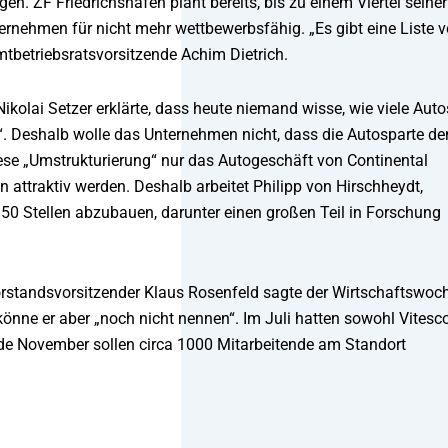
gen. ZF Friedrichshafen plant bereits, bis zu einem Viertel seiner
rnehmen für nicht mehr wettbewerbsfähig. „Es gibt eine Liste 
tbetriebsratsvorsitzende Achim Dietrich.
kolai Setzer erklärte, dass heute niemand wisse, wie viele Auto
“. Deshalb wolle das Unternehmen nicht, dass die Autosparte de
iese „Umstrukturierung“ nur das Autogeschäft von Continental
n attraktiv werden. Deshalb arbeitet Philipp von Hirschheydt,
150 Stellen abzubauen, darunter einen großen Teil in Forschung
 Vorstandsvorsitzender Klaus Rosenfeld sagte der Wirtschaftswoc
nne er aber „noch nicht nennen“. Im Juli hatten sowohl Vitesc
nde November sollen circa 1000 Mitarbeitende am Standort