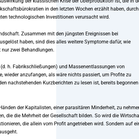
 Auswirkung der klassischen Krise der
Überproduktion
ist, die in d
rkschaftsbürokratien in den letzten Wochen erzählt haben, durch
gten technologischen Investitionen verursacht wird.
landschaft. Zusammen mit den jüngsten Ereignissen bei
usgelöst haben, sind dies alles weitere Symptome dafür, wie
nt nur zwei Behandlungen.
tel (d. h. Fabrikschließungen) und Massenentlassungen von
 wieder anzufangen, als wäre nichts passiert, um Profite zu
den nachstehenden Kurzberichten zu lesen ist, bereits begonnen
n Händen der Kapitalisten, einer parasitären Minderheit, zu nehme
, die die Mehrheit der Gesellschaft bilden. So wird die Wirtscha
onieren, die allein vom Profit angetrieben wird. Sondern auf ei
ausgeht.