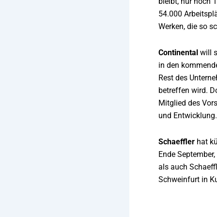
bleibt, nur noch 
54.000 Arbeitspl
Werken, die so s
Continental
will 
in den kommenden
Rest des Unterne
betreffen wird. D
Mitglied des Vor
und Entwicklung.
Schaeffler
hat k
Ende September, 
als auch Schaeff
Schweinfurt in K