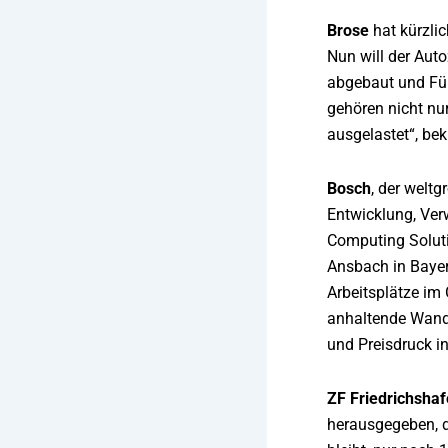
Brose
hat kürzlic
Nun will der Aut
abgebaut und Füh
gehören nicht nu
ausgelastet“, be
Bosch
, der welt
Entwicklung, Ver
Computing Soluti
Ansbach in Bayer
Arbeitsplätze im
anhaltende Wande
und Preisdruck i
ZF Friedrichsha
herausgegeben, di