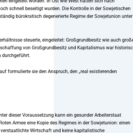
en eingeteilt worden. In Ost wie West hatten sich nach
doch schnell beseitigt wurden. Die Kontrolle in der Sowjetischen
tändig bürokratisch degenerierte Regime der Sowjetunion unter
rhältnisse steuerte, eingeleitet: Großgrundbesitz wie auch groß
bschaffung von Großgrundbesitz und Kapitalismus war historis
n durchgeführt.
f formulierte sie den Anspruch, den „real existierenden
unter dieser Voraussetzung kann ein gesunder Arbeiterstaat
er Roten Armee eine Kopie des Regimes in der Sowjetunion: einen
verstaatlichte Wirtschaft und keine kapitalistische