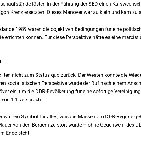
ssenaufstände lösten in der Führung der SED einen Kurswechsel a
gon Krenz ersetzten. Dieses Manöver war zu klein und kam zu 
tände 1989 waren die objektiven Bedingungen für eine politisc
ie errichten können. Für diese Perspektive hätte es eine marxis
!
lten nicht zum Status quo zurück. Der Westen konnte die Wieder
aren sozialistischen Perspektive wurde der Ruf nach einem Ansc
r ein, um die DDR-Bevölkerung für eine sofortige Vereinigung 
 von 1:1 versprach.
er war ein Symbol für alles, was die Massen am DDR-Regime ge
 Mauer von den Bürgern zerstört wurde – ohne Gegenwehr des DD
em Ende steht.