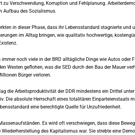
ührt zu Verschwendung, Korruption und Fehlplanung. Arbeiterdemo
en Aufbau des Sozialismus.
erkten in dieser Phase, dass ihr Lebensstandard stagnierte und 
erungen im Alltag bringen, wie qualitativ hochwertige, kostengü
Existenz.
 immer noch viele in der BRD alltägliche Dinge wie Autos oder F
 den Westen geflohen, was die SED durch den Bau der Mauer verhi
illionen Bürger verloren.
lag die Arbeitsproduktivität der DDR mindestens ein Drittel unt
v. Die absolute Herrschaft eines totalitären Einparteienstaats 
bensstandard eine berechtigte Quelle für Unzufriedenheit.
assenaufständen. Es wird oft verschwiegen, dass diese Bewegu
 Wiederherstellung des Kapitalismus war. Sie strebte eine Dem