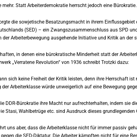
 mehr. Statt Arbeiterdemokratie herrscht jedoch eine Bürokratie
rgte die sowjetische Besatzungsmacht in ihrem Einflussgebiet d
eutschlands (SED) – ein Zwangszusammenschluss aus SPD und K
 der Arbeiterbewegung ausgehende Initiative und Kritik an der 
haften, in denen eine bürokratische Minderheit statt der Arbeite
rwerk „Verratene Revolution“ von 1936 schreibt Trotzki dazu:
nn sich keine Freiheit der Kritik leisten, denn ihre Herrschaft is
der Arbeiterklasse würde unweigerlich auf eine Bewegung gege
ie DDR-Bürokratie ihre Macht nur aufrechterhalten, indem sie d
 Die Stasi, Wahlbetrüge etc. sind Ausdruck dieses grundlegenden
ehrt uns aber, dass die Arbeiterklasse nicht für immer passiv g
egen die SED-Diktatur. Die Arbeiter kämpften nicht für eine Re