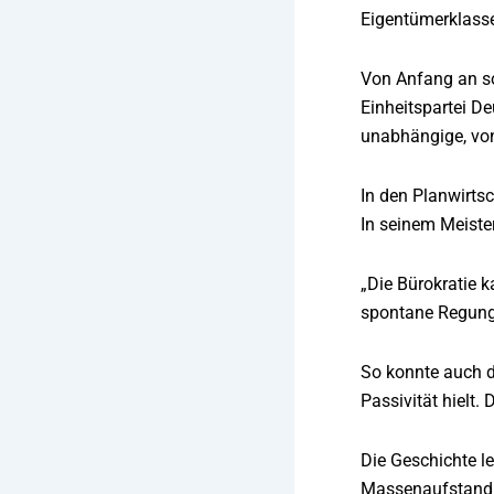
Eigentümerklasse
Von Anfang an so
Einheitspartei D
unabhängige, von
In den Planwirtsc
In seinem Meiste
„Die Bürokratie ka
spontane Regung 
So konnte auch d
Passivität hielt.
Die Geschichte l
Massenaufstand g