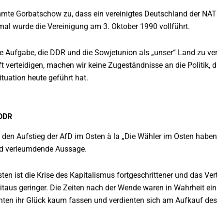
mmte Gorbatschow zu, dass ein vereinigtes Deutschland der NAT
rmal wurde die Vereinigung am 3. Oktober 1990 vollführt.
ere Aufgabe, die DDR und die Sowjetunion als „unser“ Land zu v
t verteidigen, machen wir keine Zugeständnisse an die Politik, 
ituation heute geführt hat.
 DDR
 den Aufstieg der AfD im Osten à la „Die Wähler im Osten haben n
nd verleumdende Aussage.
ten ist die Krise des Kapitalismus fortgeschrittener und das Vert
itaus geringer. Die Zeiten nach der Wende waren in Wahrheit ein
onnten ihr Glück kaum fassen und verdienten sich am Aufkauf d