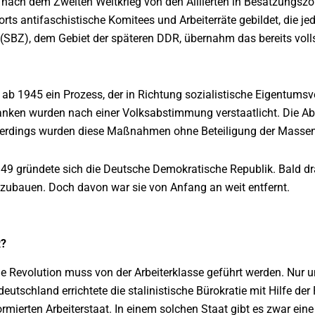
nach dem Zweiten Weltkrieg von den Alliierten in Besatzungszon
orts antifaschistische Komitees und Arbeiterräte gebildet, die je
SBZ), dem Gebiet der späteren DDR, übernahm das bereits volls
ab 1945 ein Prozess, der in Richtung sozialistische Eigentumsve
anken wurden nach einer Volksabstimmung verstaatlicht. Die A
 Allerdings wurden diese Maßnahmen ohne Beteiligung der Masse
49 gründete sich die Deutsche Demokratische Republik. Bald drau
zubauen. Doch davon war sie von Anfang an weit entfernt.
R?
che Revolution muss von der Arbeiterklasse geführt werden. Nur 
deutschland errichtete die stalinistische Bürokratie mit Hilfe d
rmierten Arbeiterstaat. In einem solchen Staat gibt es zwar eine 