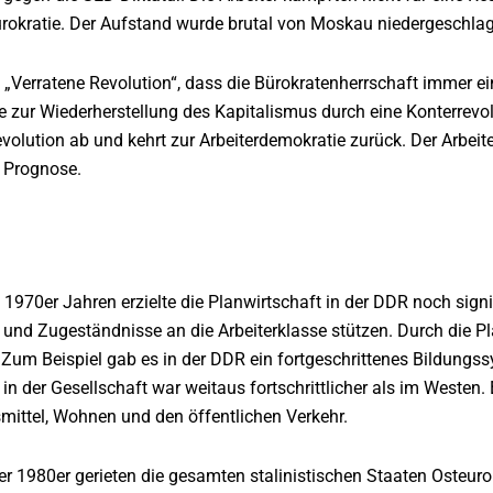
ürokratie. Der Aufstand wurde brutal von Moskau niedergeschla
in „Verratene Revolution“, dass die Bürokratenherrschaft immer 
e zur Wiederherstellung des Kapitalismus durch eine Konterrevolu
evolution ab und kehrt zur Arbeiterdemokratie zurück. Der Arbei
e Prognose.
 1970er Jahren erzielte die Planwirtschaft in der DDR noch signi
nd Zugeständnisse an die Arbeiterklasse stützen. Durch die Pla
Zum Beispiel gab es in der DDR ein fortgeschrittenes Bildungss
 in der Gesellschaft war weitaus fortschrittlicher als im Westen.
smittel, Wohnen und den öffentlichen Verkehr.
r 1980er gerieten die gesamten stalinistischen Staaten Osteuropa