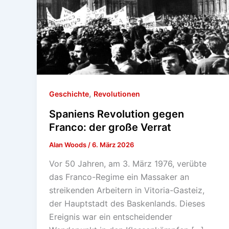
,
Geschichte
Revolutionen
Spaniens Revolution gegen
Franco: der große Verrat
Alan Woods
/
6. März 2026
Vor 50 Jahren, am 3. März 1976, verübte
das Franco-Regime ein Massaker an
streikenden Arbeitern in Vitoria-Gasteiz,
der Hauptstadt des Baskenlands. Dieses
Ereignis war ein entscheidender