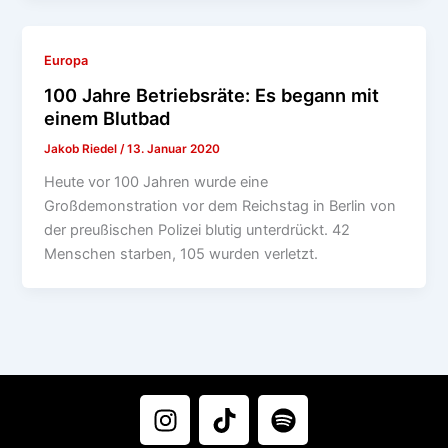
Europa
100 Jahre Betriebsräte: Es begann mit
einem Blutbad
Jakob Riedel
/
13. Januar 2020
Heute vor 100 Jahren wurde eine
Großdemonstration vor dem Reichstag in Berlin von
der preußischen Polizei blutig unterdrückt. 42
Menschen starben, 105 wurden verletzt.
I
T
S
n
i
p