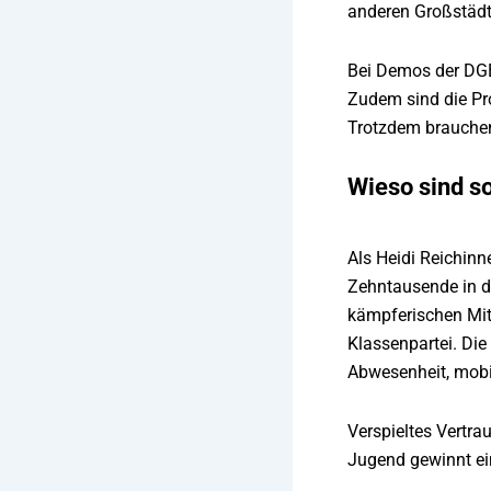
anderen Großstädt
Bei Demos der DGB
Zudem sind die Pro
Trotzdem brauchen 
Wieso sind s
Als Heidi Reichinn
Zehntausende in di
kämpferischen Mitg
Klassenpartei. Die
Abwesenheit, mobili
Verspieltes Vertra
Jugend gewinnt ei