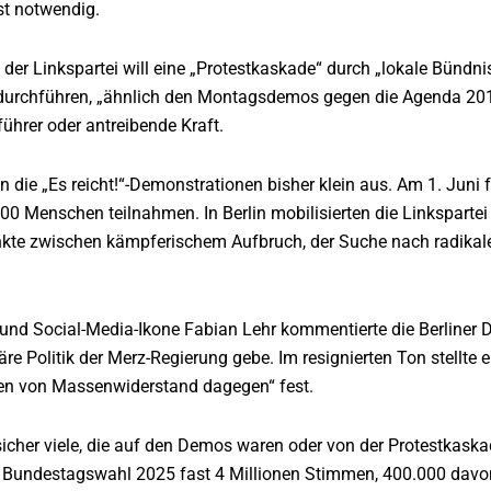
st notwendig.
 der Linkspartei will eine „Protestkaskade“ durch „lokale Bünd
rchführen, „ähnlich den Montagsdemos gegen die Agenda 2010“. G
führer oder antreibende Kraft.
n die „Es reicht!“-Demonstrationen bisher klein aus. Am 1. Juni 
000 Menschen teilnahmen. In Berlin mobilisierten die Linksparte
e zwischen kämpferischem Aufbruch, der Suche nach radikalen 
 und Social-Media-Ikone Fabian Lehr kommentierte die Berliner 
äre Politik der Merz-Regierung gebe. Im resignierten Ton stellte
hlen von Massenwiderstand dagegen“ fest.
 sicher viele, die auf den Demos waren oder von der Protestkaska
er Bundestagswahl 2025 fast 4 Millionen Stimmen, 400.000 davo