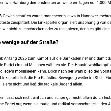
en wie Hamburg demonstrierten an weiteren Tagen nur 1.000 
-Gewerkschaften waren mancherorts, etwa in Hannover, mehrere
teste zersplittert: Die Linkspartei organisiert unabhängig von
wir nicht zu erschrecken oder zu resignieren, denn es gibt ein
o wenige auf der Straße?
ek Anfang 2025 zum Kampf auf die Barrikaden rief und damit da
e Partei ein und Millionen wählten sie. Der Haustürwahlkampf ze
liedern mobilisieren kann. Doch nach der Wahl blieb der Vorsta
 Linkspartei ließ die Pro-Palästina-Bewegung weiter im Stich. E
sierte nicht und ließ die radikale Jugend allein.
uen lässt sich nicht einfach und schon gar nicht allein durch In
ne Partei nur, wenn sie mutig und radikal voranschreitet – den