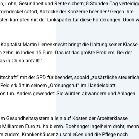
n, Lohn, Gesundheit und Rente sichern; 8-Stunden-Tag verteidige
argendeckel sofort, Abzocke der Konzerne beenden! Gegen ihre
sten kämpfen mit der Linkspartei für diese Forderungen. Doch w
apitalist Martin Herrenknecht bringt die Haltung seiner Klasse
zehn, in Indien 15 Euro. Das ist das größte Problem. Bei der
 in China anfällt.“
tschaft“ mit der SPD für beendet, sobald „zusätzliche steuerlic
eld erklärt in seinem „Ordnungsruf“ im Handelsblatt:
schon tun. Anders gewendet: Sie würden abwandern und Anlagen
 im Gesundheitssystem allein auf Kosten der Arbeiterklasse
3 Milliarden Euro zu halbieren. Boehringer Ingelheim droht, mehr
ern zudem, Krankenhäuser zu schließen und die Pflege noch