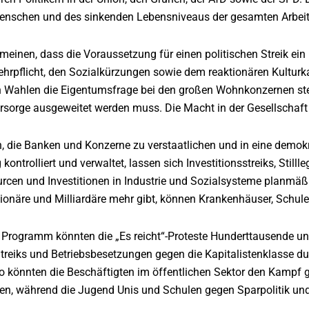
Menschen und des sinkenden Lebensniveaus der gesamten Arbei
inen, dass die Voraussetzung für einen politischen Streik ein p
rpflicht, den Sozialkürzungen sowie dem reaktionären Kulturkamp
n Wahlen die Eigentumsfrage bei den großen Wohnkonzernen stell
rsorge ausgeweitet werden muss. Die Macht in der Gesellschaft
in, die Banken und Konzerne zu verstaatlichen und in eine demok
kontrolliert und verwaltet, lassen sich Investitionsstreiks, Sti
rcen und Investitionen in Industrie und Sozialsysteme planmäßig
ionäre und Milliardäre mehr gibt, können Krankenhäuser, Schulen
 Programm könnten die „Es reicht“-Proteste Hunderttausende un
treiks und Betriebsbesetzungen gegen die Kapitalistenklasse dur
so könnten die Beschäftigten im öffentlichen Sektor den Kampf
en, während die Jugend Unis und Schulen gegen Sparpolitik und