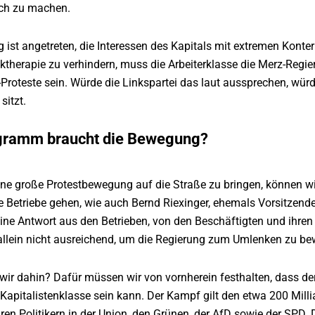
ch zu machen.
 ist angetreten, die Interessen des Kapitals mit extremen Kont
ktherapie zu verhindern, muss die Arbeiterklasse die Merz-Regi
t“-Proteste sein. Würde die Linkspartei das laut aussprechen, wü
sitzt.
gramm braucht die Bewegung?
ine große Protestbewegung auf die Straße zu bringen, können w
e Betriebe gehen, wie auch Bernd Riexinger, ehemals Vorsitzende
 „Eine Antwort aus den Betrieben, von den Beschäftigten und ihre
llein nicht ausreichend, um die Regierung zum Umlenken zu be
r dahin? Dafür müssen wir von vornherein festhalten, dass der 
Kapitalistenklasse sein kann. Der Kampf gilt den etwa 200 Milli
ren Politikern in der Union, den Grünen, der AfD sowie der SPD