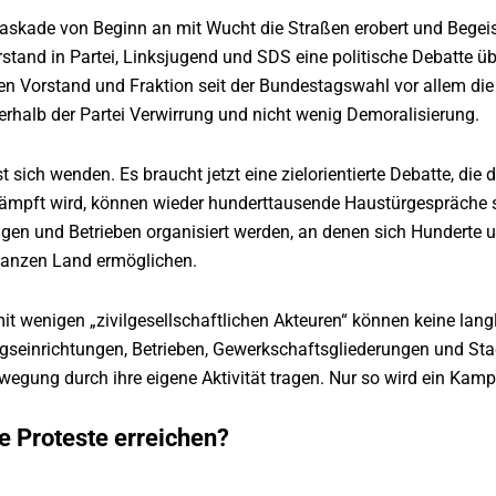
kaskade von Beginn an mit Wucht die Straßen erobert und Begei
rstand in Partei, Linksjugend und SDS eine politische Debatte 
en Vorstand und Fraktion seit der Bundestagswahl vor allem di
ßerhalb der Partei Verwirrung und nicht wenig Demoralisierung.
 sich wenden. Es braucht jetzt eine zielorientierte Debatte, die 
ämpft wird, können wieder hunderttausende Haustürgespräche s
ngen und Betrieben organisiert werden, an denen sich Hunderte 
ganzen Land ermöglichen.
it wenigen „zivilgesellschaftlichen Akteuren“ können keine la
gseinrichtungen, Betrieben, Gewerkschaftsgliederungen und Stad
wegung durch ihre eigene Aktivität tragen. Nur so wird ein Kam
e Proteste erreichen?