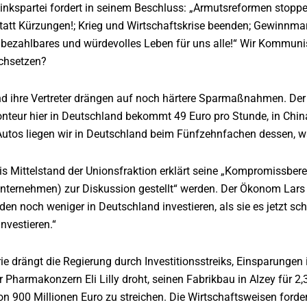
inkspartei fordert in seinem Beschluss: „Armutsreformen stoppe
statt Kürzungen!; Krieg und Wirtschaftskrise beenden; Gewinnm
 bezahlbares und würdevolles Leben für uns alle!“ Wir Kommuni
rchsetzen?
nd ihre Vertreter drängen auf noch härtere Sparmaßnahmen. Der K
nteur hier in Deutschland bekommt 49 Euro pro Stunde, in China 
tos liegen wir in Deutschland beim Fünfzehnfachen dessen, was
s Mittelstand der Unionsfraktion erklärt seine „Kompromissberei
nternehmen) zur Diskussion gestellt“ werden. Der Ökonom Lars F
en noch weniger in Deutschland investieren, als sie es jetzt 
nvestieren.“
e drängt die Regierung durch Investitionsstreiks, Einsparungen
 Pharmakonzern Eli Lilly droht, seinen Fabrikbau in Alzey für 2,
on 900 Millionen Euro zu streichen. Die Wirtschaftsweisen ford