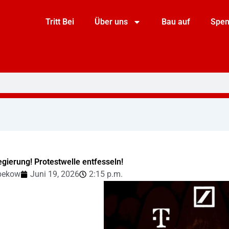
Tritt Bei
Über uns
Bau auf
Spe
egierung! Protestwelle entfesseln!
bekow
Juni 19, 2026
2:15 p.m.