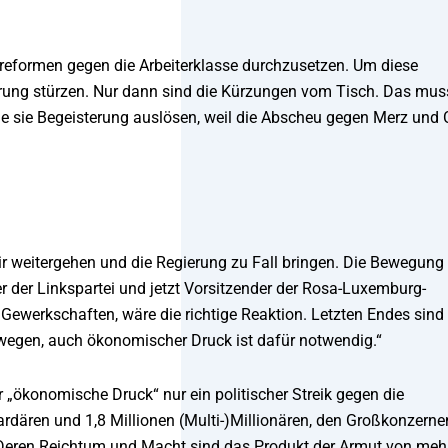
erreformen gegen die Arbeiterklasse durchzusetzen. Um diese
erung stürzen. Nur dann sind die Kürzungen vom Tisch. Das mus
rde sie Begeisterung auslösen, weil die Abscheu gegen Merz und 
ir weitergehen und die Regierung zu Fall bringen. Die Bewegung
r der Linkspartei und jetzt Vorsitzender der Rosa-Luxemburg-
n Gewerkschaften, wäre die richtige Reaktion. Letzten Endes sind
wegen, auch ökonomischer Druck ist dafür notwendig.“
„ökonomische Druck“ nur ein politischer Streik gegen die
ardären und 1,8 Millionen (Multi-)Millionären, den Großkonzerne
. Deren Reichtum und Macht sind das Produkt der Armut von meh