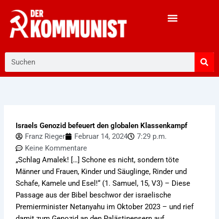
Zum
Inhalt
springen
Suche
Israels Genozid befeuert den globalen Klassenkampf
Franz Rieger
Februar 14, 2024
7:29 p.m.
Keine Kommentare
„Schlag Amalek! […] Schone es nicht, sondern töte
Männer und Frauen, Kinder und Säuglinge, Rinder und
Schafe, Kamele und Esel!“ (1. Samuel, 15, V3) – Diese
Passage aus der Bibel beschwor der israelische
Premierminister Netanyahu im Oktober 2023 – und rief
damit zum Genozid an den Palästinensern auf.