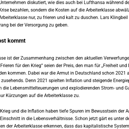
nternehmen diskutiert, wie dies auch bei Lufthansa während de
re Krise bezahlen, sondern die Kosten auf die Arbeiterklasse a
Arbeiterklasse nur, zu frieren und kalt zu duschen. Lars Klingbeil 
rang bei der Versorgung zu geben.
bst kommt
asse ist der Zusammenhang zwischen den aktuellen Verwerfungen 
Frieren für den Krieg“ seien der Preis, den man für „Freiheit un
rden kommen. Dabei war die Armut in Deutschland schon 2021 
h zusehends. Denn 2021 spielten Inflation und steigende Energi
n die Lebensmittelteuerungen und explodierenden Strom- und G
r Kürzungen auf die Arbeiterklasse zu.
Krieg und die Inflation haben tiefe Spuren im Bewusstsein der Arb
 Einschnitt in die Lebensverhältnisse. Schon jetzt gärt es unter
n der Arbeiterklasse erkennen, dass das kapitalistische System 