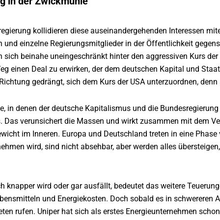
g in der Zwickmühle
egierung kollidieren diese auseinandergehenden Interessen mite
 und einzelne Regierungsmitglieder in der Öffentlichkeit gegensä
n sich beinahe uneingeschränkt hinter den aggressiven Kurs de
g einen Deal zu erwirken, der dem deutschen Kapital und Staat
Richtung gedrängt, sich dem Kurs der USA unterzuordnen, denn s
e, in denen der deutsche Kapitalismus und die Bundesregierung
s. Das verunsichert die Massen und wirkt zusammen mit dem Ver
ewicht im Inneren. Europa und Deutschland treten in eine Phase
ehmen wird, sind nicht absehbar, aber werden alles übersteigen
knapper wird oder gar ausfällt, bedeutet das weitere Teuerungen, 
Lebensmitteln und Energiekosten. Doch sobald es in schwereren 
en rufen. Uniper hat sich als erstes Energieunternehmen schon