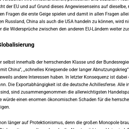
cht der EU und auf Grund dieses Angewiesenseins auf dieselbe, 
hen Fragen die erste Geige spielen und damit in allen Fragen al
n Russland, China als auch die USA handeln zu können, wird n
r die Widersprüche zwischen den anderen EU-Ländern weiter zusp
lobalisierung
r selbst innerhalb der herrschenden Klasse und der Bundesregie
mit China“, „schnelles Kriegsende oder langer Abnutzungskrieg
jeweils andere Interessen haben. In letzter Konsequenz ist dabe
n. Die Exportabhängigkeit ist die deutsche Achillesferse. Alle i
lt sind, sind zusammengenommen die allerwichtigsten Handelspar
te würde einen enormen ökonomischen Schaden für die herrsche
igen.
hon länger auf Protektionismus, denn die großen Monopole bra