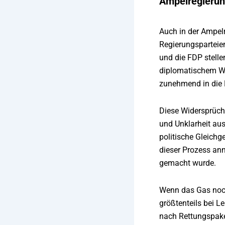
Ampelregierun
Auch in der Ampelr
Regierungsparteien
und die FDP stelle
diplomatischem We
zunehmend in die 
Diese Widersprüch
und Unklarheit au
politische Gleichg
dieser Prozess ann
gemacht wurde.
Wenn das Gas noch 
größtenteils bei 
nach Rettungspaket