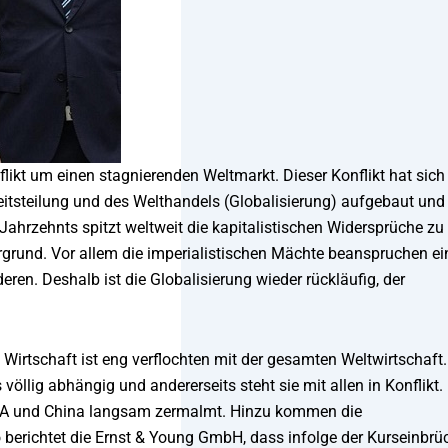
flikt um einen stagnierenden Weltmarkt. Dieser Konflikt hat sich
beitsteilung und des Welthandels (Globalisierung) aufgebaut und
n Jahrzehnts spitzt weltweit die kapitalistischen Widersprüche zu
dergrund. Vor allem die imperialistischen Mächte beanspruchen e
ren. Deshalb ist die Globalisierung wieder rückläufig, der
Wirtschaft ist eng verflochten mit der gesamten Weltwirtschaft.
völlig abhängig und andererseits steht sie mit allen in Konflikt.
USA und China langsam zermalmt. Hinzu kommen die
So berichtet die Ernst & Young GmbH, dass infolge der Kurseinbrü