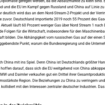
iplomatie geregelt werden, da die Absatzmärkte zu klein sind. Bi
nd und die EU im Kampf gegen Russland und China auf Linie zu 
 deutlich wird das an dem Nord-Stream-2-Projekt und der Verri
je zuvor. Deutschland importierte 2019 noch 55 Prozent des Gas
r. Aktuell läuft 60 Prozent weniger Gas über Nord Stream 1 na
de Folgen für die Wirtschaft, insbesondere für den Maschinenb
ft bilden. Die Abhängigkeit vom russischen Gas auf der einen S
ggebendste Punkt, warum die Bundesregierung und die Unternehm
China mit ins Spiel. Denn China ist Deutschlands größter Han
 hoffen darauf, dass sich die EU weitgehend von China abkoppel
. BMW und Daimler verkaufen gut ein Drittel ihrer Gesamtproduk
msstärkste Region. Die Beziehungen zu China zu verringern und 
 kollidiert mit den Interessen zentraler deutscher Industrien. 