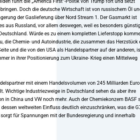
den führt die „America First“-Politik von Trump fort und setzt
bringen. Doch die deutsche Wirtschaft ist von russischem Öl un
ngerung der Gaslieferung über Nord Stream 1. Der Gasmarkt ist
es aus Russland, vor allem deswegen, weil es besonders günsti
ch Deutschland. Würde es zu einem kompletten Lieferstopp komme
au, die Chemie- und Autoindustrie, die zusammen das Herzstück 
eite und die von den USA als Handelspartner auf der anderen, is
er in ihrer Positionierung zum Ukraine- Krieg einen Mittelweg
delspartner mit einem Handelsvolumen von 245 Milliarden Euro
t. Wichtige Industriezweige in Deutschland sehen da aber ihre
tion in China und VW noch mehr. Auch der Chemiekonzern BASF s
dessen weltweiten Einfluss deutlich einzuschränken, was die G
Das sorgt für Spannungen mit der Bundesregierung und innerhalb