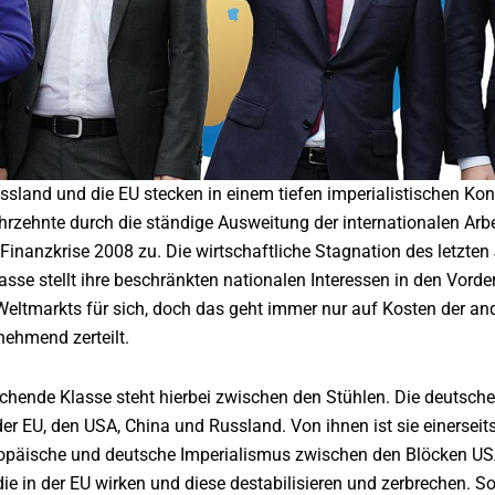
ssland und die EU stecken in einem tiefen imperialistischen Kon
ahrzehnte durch die ständige Ausweitung der internationalen Ar
er Finanzkrise 2008 zu. Die wirtschaftliche Stagnation des letzte
lasse stellt ihre beschränkten nationalen Interessen in den Vor
Weltmarkts für sich, doch das geht immer nur auf Kosten der ande
nehmend zerteilt.
chende Klasse steht hierbei zwischen den Stühlen. Die deutsche 
er EU, den USA, China und Russland. Von ihnen ist sie einerseits 
ropäische und deutsche Imperialismus zwischen den Blöcken 
 die in der EU wirken und diese destabilisieren und zerbrechen. 