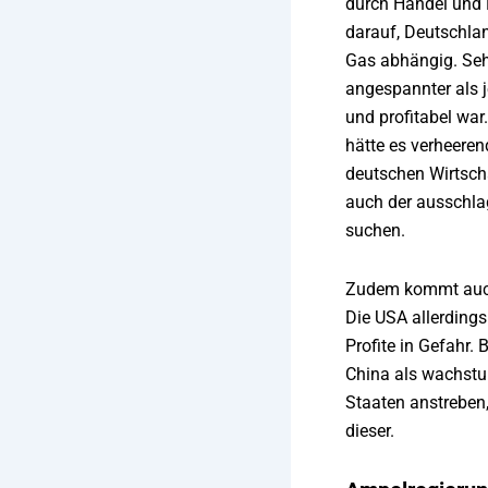
durch Handel und D
darauf, Deutschla
Gas abhängig. Sehr
angespannter als 
und profitabel wa
hätte es verheeren
deutschen Wirtscha
auch der ausschla
suchen.
Zudem kommt auch 
Die USA allerdings
Profite in Gefahr
China als wachstu
Staaten anstreben,
dieser.