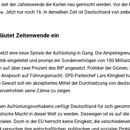
 seit der Jahreswende die Karten neu gemischt werden. Vor der
a. Jetzt nur noch 16. In derselben Zeit ist Deutschland von sieb
läutet Zeitenwende ein
setzt eine neue Spirale der Aufrüstung in Gang. Die Ampelregie
itik eingeleitet und prompt ein Sondervermögen von 100 Milliar
auf über zwei Prozent des BIP angesetzt. Politiker der Grünen,
 Anspruch auf Führungsmacht. SPD-Parteichef Lars Klingbeil h
e Gewalt soll ein akzeptiertes Mittel der Durchsetzung von deut
unverhohlen seine Zähne zu zeigen.
en Aufrüstungsvorhabens verfügt Deutschland für sich genommen
stische Macht in dieser Welt zu werden. Deswegen ist es auf die
spielen. Doch in der EU herrscht keine Einigkeit, die verschieden
versuchen ihre wirtschaftlichen, politischen und sozialen Probl