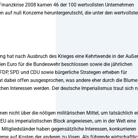
 Finanzkrise 2008 kamen 46 der 100 wertvollsten Unternehmen
en auf null Konzerne heruntergerutscht, die unter den wertvollst
rung hat nach Ausbruch des Krieges eine Kehrtwende in der Auße
den Euro für die Bundeswehr beschlossen sowie die jährlichen
 FDP, SPD und CDU sowie bürgerliche Strategen erheben für
at dabei offen ausgesprochen, was andere eher durch die Blume
schen Interessen werden. Der deutsche Imperialismus traut sich 
 nicht über die nötigen militärischen Mittel, um tatsächlich e
 EU als imperialistischen Block angewiesen, um in der Welt eine
en Mitgliedsländer haben gegensätzliche Interessen, konkurrieren
eme auf Kosten der anderen zu lösen. Als führende wirtschaftli