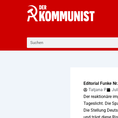
Zum
Inhalt
springen
Suche
Editorial Funke Nr
Tatjana P.
Jul
Der reaktionäre im
Tageslicht. Die S
Die Stellung Deuts
und trägt diese Ri