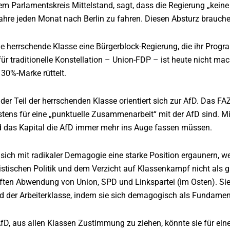
em Parlamentskreis Mittelstand, sagt, dass die Regierung „keine 
Jahre jeden Monat nach Berlin zu fahren. Diesen Absturz brauchen
ie herrschende Klasse eine Bürgerblock-Regierung, die ihr Prog
für traditionelle Konstellation – Union-FDP – ist heute nicht mac
 30%-Marke rüttelt.
der Teil der herrschenden Klasse orientiert sich zur AfD. Das FA
tens für eine „punktuelle Zusammenarbeit“ mit der AfD sind. Mi
rd das Kapital die AfD immer mehr ins Auge fassen müssen.
sich mit radikaler Demagogie eine starke Position ergaunern, we
istischen Politik und dem Verzicht auf Klassenkampf nicht als gl
ten Abwendung von Union, SPD und Linkspartei (im Osten). Sie
d der Arbeiterklasse, indem sie sich demagogisch als Fundament
AfD, aus allen Klassen Zustimmung zu ziehen, könnte sie für ei