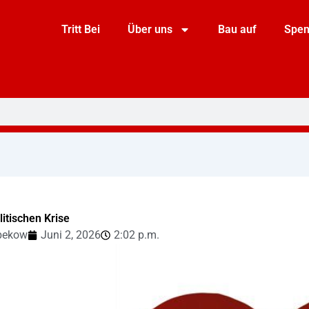
Tritt Bei
Über uns
Bau auf
Spe
litischen Krise
bekow
Juni 2, 2026
2:02 p.m.