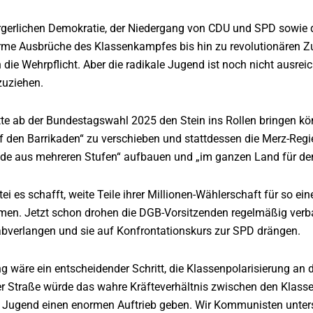
rgerlichen Demokratie, der Niedergang von CDU und SPD sowie die
rme Ausbrüche des Klassenkampfes bis hin zu revolutionären Zu
 die Wehrpflicht. Aber die radikale Jugend ist noch nicht ausre
zuziehen.
tte ab der Bundestagswahl 2025 den Stein ins Rollen bringen kön
den Barrikaden“ zu verschieben und stattdessen die Merz-Regie
ade aus mehreren Stufen“ aufbauen und „im ganzen Land für d
ei es schafft, weite Teile ihrer Millionen-Wählerschaft für so
n. Jetzt schon drohen die DGB-Vorsitzenden regelmäßig verb
bverlangen und sie auf Konfrontationskurs zur SPD drängen.
g wäre ein entscheidender Schritt, die Klassenpolarisierung an 
r Straße würde das wahre Kräfteverhältnis zwischen den Klass
 Jugend einen enormen Auftrieb geben. Wir Kommunisten unterst