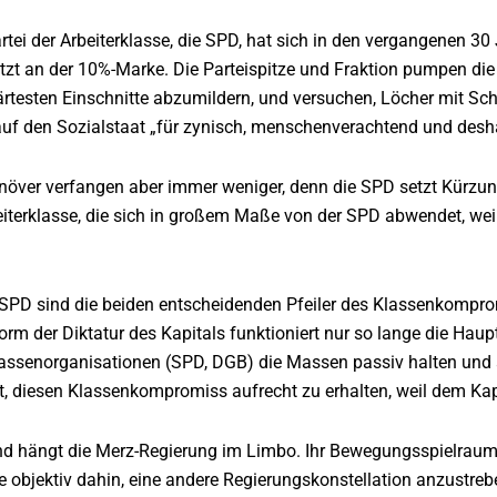
Partei der Arbeiterklasse, die SPD, hat sich in den vergangenen 3
atzt an der 10%-Marke. Die Parteispitze und Fraktion pumpen die 
ärtesten Einschnitte abzumildern, und versuchen, Löcher mit Sch
e auf den Sozialstaat „für zynisch, menschenverachtend und de
növer verfangen aber immer weniger, denn die SPD setzt Kürzung
beiterklasse, die sich in großem Maße von der SPD abwendet, w
SPD sind die beiden entscheidenden Pfeiler des Klassenkompromis
rm der Diktatur des Kapitals funktioniert nur so lange die Haup
assenorganisationen (SPD, DGB) die Massen passiv halten und an
, diesen Klassenkompromiss aufrecht zu erhalten, weil dem Kapit
 hängt die Merz-Regierung im Limbo. Ihr Bewegungsspielraum s
 objektiv dahin, eine andere Regierungskonstellation anzustrebe