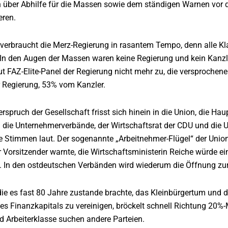
 über Abhilfe für die Massen sowie dem ständigen Warnen vor der
eren.
 verbraucht die Merz-Regierung in rasantem Tempo, denn alle Kl
 In den Augen der Massen waren keine Regierung und kein Kanzle
aut FAZ-Elite-Panel der Regierung nicht mehr zu, die versproch
r Regierung, 53% vom Kanzler.
spruch der Gesellschaft frisst sich hinein in die Union, die Haup
die Unternehmerverbände, der Wirtschaftsrat der CDU und die U
 Stimmen laut. Der sogenannte „Arbeitnehmer-Flügel“ der Union 
Vorsitzender warnte, die Wirtschaftsministerin Reiche würde ei
e. In den ostdeutschen Verbänden wird wiederum die Öffnung zur
 die es fast 80 Jahre zustande brachte, das Kleinbürgertum und di
inanzkapitals zu vereinigen, bröckelt schnell Richtung 20%-Ma
d Arbeiterklasse suchen andere Parteien.