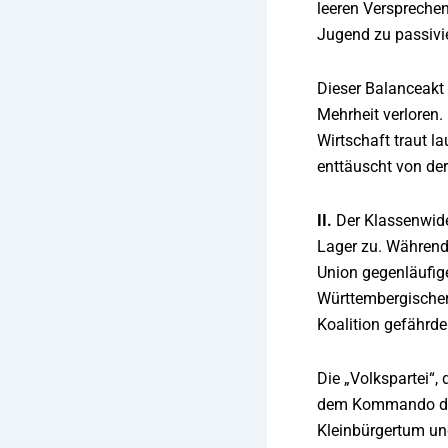
leeren Versprechen
Jugend zu passivi
Dieser Balanceakt
Mehrheit verloren.
Wirtschaft traut l
enttäuscht von de
II.
Der Klassenwider
Lager zu. Während 
Union gegenläufige
Württembergischer 
Koalition gefährd
Die „Volkspartei“,
dem Kommando des F
Kleinbürgertum un