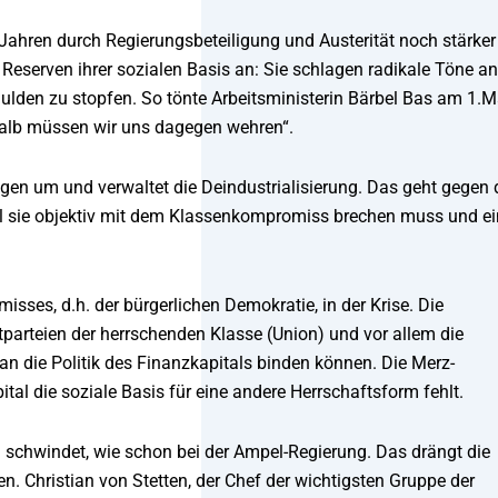
0 Jahren durch Regierungsbeteiligung und Austerität noch stärker
Reserven ihrer sozialen Basis an: Sie schlagen radikale Töne an
ulden zu stopfen. So tönte Arbeitsministerin Bärbel Bas am 1.M
shalb müssen wir uns dagegen wehren“.
en um und verwaltet die Deindustrialisierung. Das geht gegen 
eil sie objektiv mit dem Klassenkompromiss brechen muss und e
ses, d.h. der bürgerlichen Demokratie, in der Krise. Die
tparteien der herrschenden Klasse (Union) und vor allem die
 die Politik des Finanzkapitals binden können. Die Merz-
al die soziale Basis für eine andere Herrschaftsform fehlt.
chwindet, wie schon bei der Ampel-Regierung. Das drängt die
n. Christian von Stetten, der Chef der wichtigsten Gruppe der