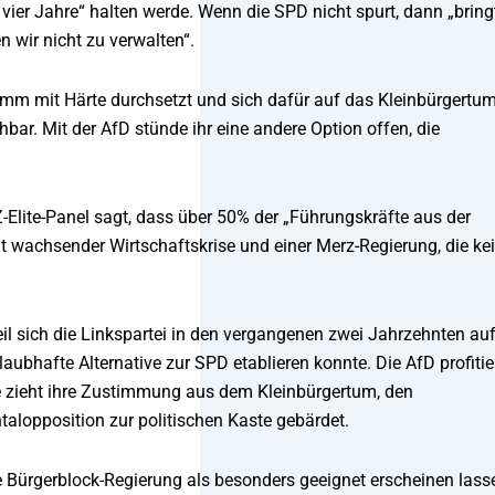
vier Jahre“ halten werde. Wenn die SPD nicht spurt, dann „bring
 wir nicht zu verwalten“.
ramm mit Härte durchsetzt und sich dafür auf das Kleinbürgertu
hbar. Mit der AfD stünde ihr eine andere Option offen, die
Z-Elite-Panel sagt, dass über 50% der „Führungskräfte aus der
t wachsender Wirtschaftskrise und einer Merz-Regierung, die ke
il sich die Linkspartei in den vergangenen zwei Jahrzehnten au
aubhafte Alternative zur SPD etablieren konnte. Die AfD profitie
 zieht ihre Zustimmung aus dem Kleinbürgertum, den
alopposition zur politischen Kaste gebärdet.
ne Bürgerblock-Regierung als besonders geeignet erscheinen lass