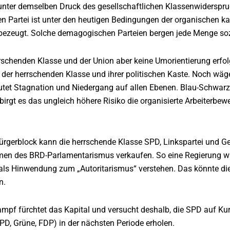
unter demselben Druck des gesellschaftlichen Klassenwiderspruc
en Partei ist unter den heutigen Bedingungen der organischen ka
zeugt. Solche demagogischen Parteien bergen jede Menge sozi
rschenden Klasse und der Union aber keine Umorientierung erfolg
 der herrschenden Klasse und ihrer politischen Kaste. Noch wä
et Stagnation und Niedergang auf allen Ebenen. Blau-Schwarz ab
birgt es das ungleich höhere Risiko die organisierte Arbeiterb
ürgerblock kann die herrschende Klasse SPD, Linkspartei und 
hmen des BRD-Parlamentarismus verkaufen. So eine Regierung 
als Hinwendung zum „Autoritarismus“ verstehen. Das könnte die 
n.
pf fürchtet das Kapital und versucht deshalb, die SPD auf Kurs
SPD, Grüne, FDP) in der nächsten Periode erholen.