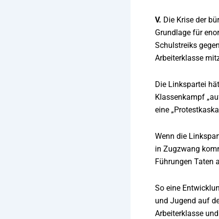
V.
Die Krise der bü
Grundlage für eno
Schulstreiks gegen
Arbeiterklasse mit
Die Linkspartei hä
Klassenkampf „auf 
eine „Protestkask
Wenn die Linkspart
in Zugzwang komme
Führungen Taten a
So eine Entwicklun
und Jugend auf de
Arbeiterklasse und