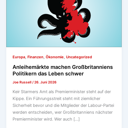
,
,
,
Europa
Finanzen
Ökonomie
Uncategorized
Anleihemärkte machen Großbritanniens
Politikern das Leben schwer
Joe Russell
/
26. Juni 2026
Keir Starmers Amt als Premierminister steht auf der
Kippe. Ein Führungsstreit steht mit ziemlicher
Sicherheit bevor und die Mitglieder der Labour-Partei
werden entscheiden, wer Großbritanniens nächster
Premierminister wird. Wer auch […]