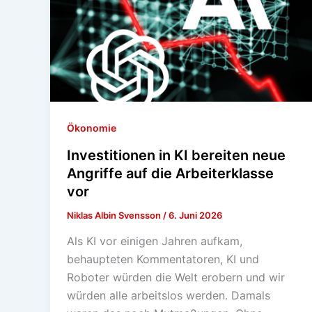
Ökonomie
Investitionen in KI bereiten neue
Angriffe auf die Arbeiterklasse
vor
Niklas Albin Svensson
/
6. Juni 2026
Als KI vor einigen Jahren aufkam,
behaupteten Kommentatoren, KI und
Roboter würden die Welt erobern und wir
würden alle arbeitslos werden. Damals