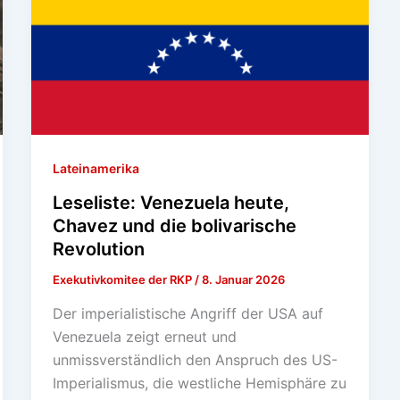
Lateinamerika
Leseliste: Venezuela heute,
Chavez und die bolivarische
Revolution
Exekutivkomitee der RKP
/
8. Januar 2026
Der imperialistische Angriff der USA auf
Venezuela zeigt erneut und
unmissverständlich den Anspruch des US-
Imperialismus, die westliche Hemisphäre zu