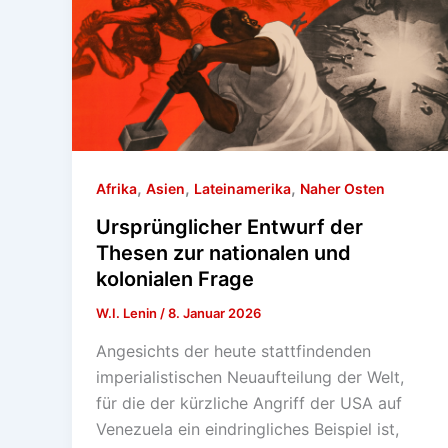
,
,
,
Afrika
Asien
Lateinamerika
Naher Osten
Ursprünglicher Entwurf der
Thesen zur nationalen und
kolonialen Frage
W.I. Lenin
/
8. Januar 2026
Angesichts der heute stattfindenden
imperialistischen Neuaufteilung der Welt,
für die der kürzliche Angriff der USA auf
Venezuela ein eindringliches Beispiel ist,