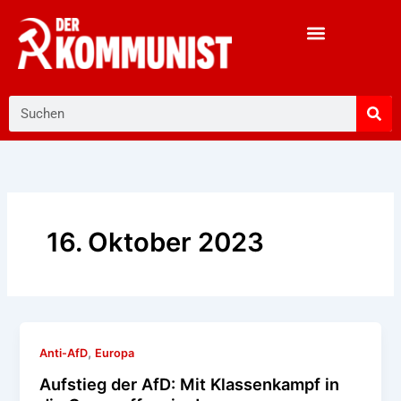
Zum
Inhalt
springen
Suche
16. Oktober 2023
,
Anti-AfD
Europa
Aufstieg der AfD: Mit Klassenkampf in