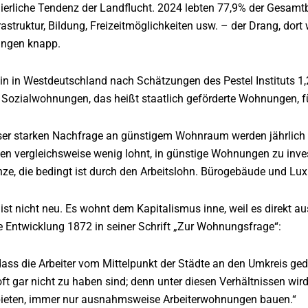
ierliche Tendenz der Landflucht. 2024 lebten 77,9% der Gesamt
frastruktur, Bildung, Freizeitmöglichkeiten usw. – der Drang, dor
ungen knapp.
lein in Westdeutschland nach Schätzungen des Pestel Instituts 
n Sozialwohnungen, das heißt staatlich geförderte Wohnungen, 
ser starken Nachfrage an günstigem Wohnraum werden jährlich 
en vergleichsweise wenig lohnt, in günstige Wohnungen zu inve
nze, die bedingt ist durch den Arbeitslohn. Bürogebäude und L
t nicht neu. Es wohnt dem Kapitalismus inne, weil es direkt aus 
e Entwicklung 1872 in seiner Schrift „Zur Wohnungsfrage“:
 dass die Arbeiter vom Mittelpunkt der Städte an den Umkreis ge
ft gar nicht zu haben sind; denn unter diesen Verhältnissen wir
bieten, immer nur ausnahmsweise Arbeiterwohnungen bauen.“