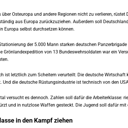
 über Osteuropa und andere Regionen nicht zu verlieren, rüstet
lständig aus Europa zurückzuziehen. Außerdem soll Deutschland
in Europa selbst durchsetzen können.
e Stationierung der 5.000 Mann starken deutschen Panzerbrigade
ge Grönlandexpedition von 13 Bundeswehrsoldaten war ein Versu
pten.
h ist letztlich zum Scheitern verurteilt: Die deutsche Wirtschaf
rt. Und die deutsche Rüstungsindustrie ist technisch von den US
al versucht es dennoch. Zahlen soll dafür die Arbeiterklasse: r
zt und in nutzlose Waffen gesteckt. Die Jugend soll dafür mit de
klasse in den Kampf ziehen