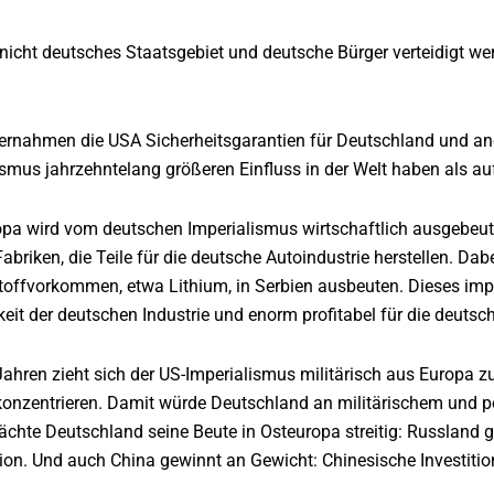
 nicht deutsches Staatsgebiet und deutsche Bürger verteidigt we
bernahmen die USA Sicherheitsgarantien für Deutschland und a
smus jahrzehntelang größeren Einfluss in der Welt haben als auf s
pa wird vom deutschen Imperialismus wirtschaftlich ausgebeut
abriken, die Teile für die deutsche Autoindustrie herstellen. Dab
ffvorkommen, etwa Lithium, in Serbien ausbeuten. Dieses imperi
it der deutschen Industrie und enorm profitabel für die deutsch
Jahren zieht sich der US-Imperialismus militärisch aus Europa
konzentrieren. Damit würde Deutschland an militärischem und po
ächte Deutschland seine Beute in Osteuropa streitig: Russland 
gion. Und auch China gewinnt an Gewicht: Chinesische Investiti