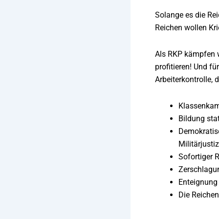
Solange es die Rei
Reichen wollen Kri
Als RKP kämpfen w
profitieren! Und f
Arbeiterkontrolle,
Klassenkam
Bildung sta
Demokratisc
Militärjust
Sofortiger 
Zerschlagu
Enteignung 
Die Reichen