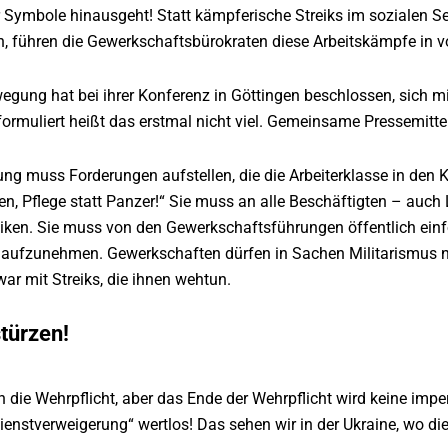
r Symbole hinausgeht! Statt kämpferische Streiks im sozialen Se
, führen die Gewerkschaftsbürokraten diese Arbeitskämpfe in vo
egung hat bei ihrer Konferenz in Göttingen beschlossen, sich mi
ormuliert heißt das erstmal nicht viel. Gemeinsame Pressemitt
ng muss Forderungen aufstellen, die die Arbeiterklasse in den
en, Pflege statt Panzer!“ Sie muss an alle Beschäftigten – auch 
reiken. Sie muss von den Gewerkschaftsführungen öffentlich ei
 aufzunehmen. Gewerkschaften dürfen in Sachen Militarismus n
r mit Streiks, die ihnen wehtun.
türzen!
die Wehrpflicht, aber das Ende der Wehrpflicht wird keine impe
ienstverweigerung“ wertlos! Das sehen wir in der Ukraine, wo d