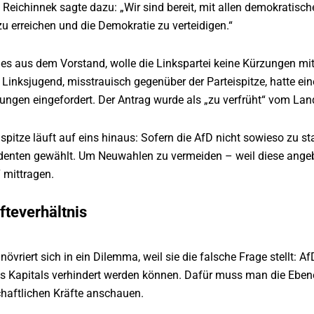
 Reichinnek sagte dazu: „Wir sind bereit, mit allen demokratis
u erreichen und die Demokratie zu verteidigen.“
t es aus dem Vorstand, wolle die Linkspartei keine Kürzungen m
Linksjugend, misstrauisch gegenüber der Parteispitze, hatte ein
ungen eingefordert. Der Antrag wurde als „zu verfrüht“ vom La
eispitze läuft auf eins hinaus: Sofern die AfD nicht sowieso zu s
denten gewählt. Um Neuwahlen zu vermeiden – weil diese angeb
 mittragen.
fteverhältnis
növriert sich in ein Dilemma, weil sie die falsche Frage stellt:
es Kapitals verhindert werden können. Dafür muss man die Eben
chaftlichen Kräfte anschauen.