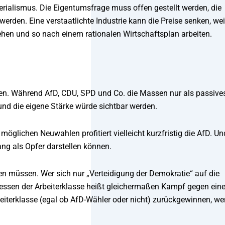
ialismus. Die Eigentumsfrage muss offen gestellt werden, die
werden. Eine verstaatlichte Industrie kann die Preise senken, wei
ehen und so nach einem rationalen Wirtschaftsplan arbeiten.
en. Während AfD, CDU, SPD und Co. die Massen nur als passive
 und die eigene Stärke würde sichtbar werden.
lichen Neuwahlen profitiert vielleicht kurzfristig die AfD. Un
ng als Opfer darstellen können.
en müssen. Wer sich nur „Verteidigung der Demokratie“ auf die
eressen der Arbeiterklasse heißt gleichermaßen Kampf gegen ein
beiterklasse (egal ob AfD-Wähler oder nicht) zurückgewinnen, w