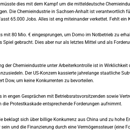
 müsste dies mit dem Kampf um die mitteldeutsche Chemieind
en. Die Chemieindustrie in Sachsen-Anhalt ist verantwortlich f
st 65.000 Jobs. Alles ist eng miteinander verkettet. Fehlt ein Ket
ts mit 80 Mio. € eingesprungen, um Domo im Notbetrieb zu erhal
s Spiel gebracht. Dies aber nur als letztes Mittel und als Forder
ng der Chemieindustrie unter Arbeiterkontrolle ist in Wirklichke
anzusiedeln. Der US-Konzern kassierte jahrelange staatliche Subve
rt Dow, um keine Konkurrenten zu bevorteilen.
its in engen Gesprächen mit Betriebsratsvorsitzenden sowie Vertr
 die Protestkaskade entsprechende Forderungen aufnimmt.
e beklagt sich über billige Konkurrenz aus China und zu hohe En
er sein und die Finanzierung durch eine Vermögenssteuer (eine F