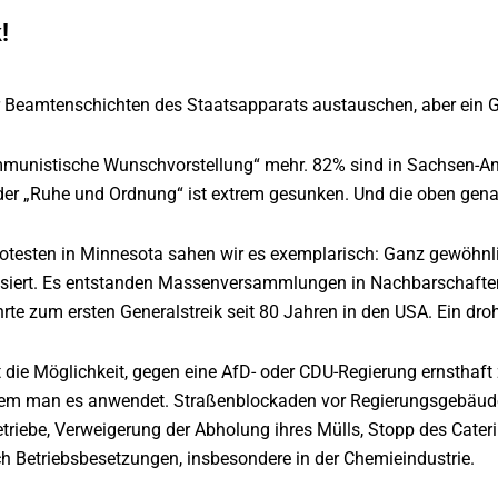
!
 Beamtenschichten des Staatsapparats austauschen, aber ein Gen
mmunistische Wunschvorstellung“ mehr. 82% sind in Sachsen-Anha
 der „Ruhe und Ordnung“ ist extrem gesunken. Und die oben gena
Protesten in Minnesota sahen wir es exemplarisch: Ganz gewö
isiert. Es entstanden Massenversammlungen in Nachbarschaften
hrte zum ersten Generalstreik seit 80 Jahren in den USA. Ein d
t die Möglichkeit, gegen eine AfD- oder CDU-Regierung ernsthaf
indem man es anwendet. Straßenblockaden vor Regierungsgebäude
triebe, Verweigerung der Abholung ihres Mülls, Stopp des Cater
h Betriebsbesetzungen, insbesondere in der Chemieindustrie.