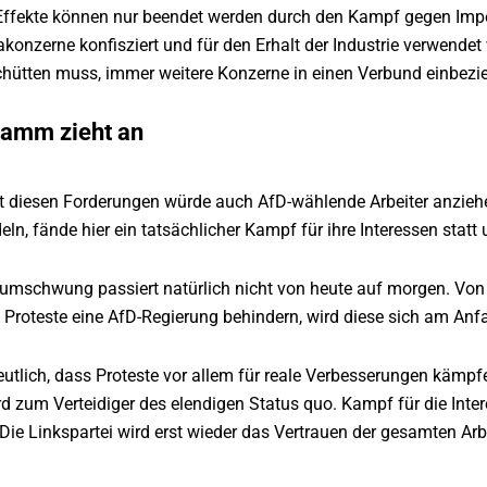
Effekte können nur beendet werden durch den Kampf gegen Imper
akonzerne konfisziert und für den Erhalt der Industrie verwendet 
chütten muss, immer weitere Konzerne in einen Verbund einbezi
ramm zieht an
 diesen Forderungen würde auch AfD-wählende Arbeiter anzieh
n, fände hier ein tatsächlicher Kampf für ihre Interessen statt
schwung passiert natürlich nicht von heute auf morgen. Von mög
Proteste eine AfD-Regierung behindern, wird diese sich am Anfa
utlich, dass Proteste vor allem für reale Verbesserungen kämpf
rd zum Verteidiger des elendigen Status quo. Kampf für die Int
Die Linkspartei wird erst wieder das Vertrauen der gesamten Ar