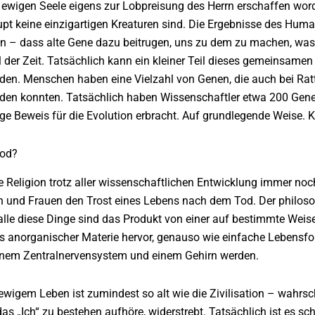
ewigen Seele eigens zur Lobpreisung des Herrn erschaffen worde
t keine einzigartigen Kreaturen sind. Die Ergebnisse des Huma
en – dass alte Gene dazu beitrugen, uns zu dem zu machen, was 
l der Zeit. Tatsächlich kann ein kleiner Teil dieses gemeinsame
rden. Menschen haben eine Vielzahl von Genen, die auch bei Rat
en konnten. Tatsächlich haben Wissenschaftler etwa 200 Gen
ge Beweis für die Evolution erbracht. Auf grundlegende Weise. Kei
Tod?
 Religion trotz aller wissenschaftlichen Entwicklung immer noc
n und Frauen den Trost eines Lebens nach dem Tod. Der philosop
 alle diese Dinge sind das Produkt von einer auf bestimmte Weis
s anorganischer Materie hervor, genauso wie einfache Lebensfor
inem Zentralnervensystem und einem Gehirn werden.
igem Leben ist zumindest so alt wie die Zivilisation – wahrsch
das „Ich“ zu bestehen aufhöre, widerstrebt. Tatsächlich ist es s