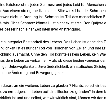
ine Existenz ohne jeden Schmerz und jedes Leid für Menschen un
n. Aus einem streng medizinischen Blickwinkel hat der Schmerz ei
 etwas nicht in Ordnung ist. Schmerz ist Teil des menschliche
ältnis. Ohne Schmerz könnte Lust nicht existieren. Don Quijote
es besser nach einer Zeit intensiver Anstrengung.
 ein integraler Bestandteil des Lebens. Das Leben ist ohne den 
rklichkeit ist es nur der Tod von Trillionen von Zellen und ihre 
cklung ausmacht. Ohne den Tod könnte es kein Leben, kein Wach
aus dem Leben zu verbannen – als ob diese beiden voneinander 
liger Unbeweglichkeit, Unveränderlichkeit, ein statisches Gleich
en ohne Änderung und Bewegung geben.
m daran, an ein weiteres Leben zu glauben? Nichts, so scheint 
ie zu ermutigen, ihr Leben auf eine Illusion zu gründen? In dem M
wirklich ist und uns selbst, wie wir wirklich sind, können wir da