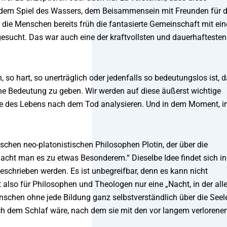
 dem Spiel des Wassers, dem Beisammensein mit Freunden für 
ie Menschen bereits früh die fantasierte Gemeinschaft mit ein
, gesucht. Das war auch eine der kraftvollsten und dauerhaftesten
so hart, so unerträglich oder jedenfalls so bedeutungslos ist, 
ine Bedeutung zu geben. Wir werden auf diese äußerst wichtige
e des Lebens nach dem Tod analysieren. Und in dem Moment, i
schen neo-platonistischen Philosophen Plotin, der über die
acht man es zu etwas Besonderem.“ Dieselbe Idee findet sich in
beschrieben werden. Es ist unbegreifbar, denn es kann nicht
t also für Philosophen und Theologen nur eine „Nacht, in der all
nschen ohne jede Bildung ganz selbstverständlich über die Seel
ch dem Schlaf wäre, nach dem sie mit den vor langem verlorene