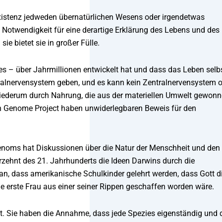
Existenz jedweden übernatürlichen Wesens oder irgendetwas
e Notwendigkeit für eine derartige Erklärung des Lebens und des
ie bietet sie in großer Fülle.
es – über Jahrmillionen entwickelt hat und dass das Leben selb
tralnervensystem geben, und es kann kein Zentralnervensystem 
 wiederum durch Nahrung, die aus der materiellen Umwelt gewon
n Genome Project haben unwiderlegbaren Beweis für den
enoms hat Diskussionen über die Natur der Menschheit und den
rzehnt des 21. Jahrhunderts die Ideen Darwins durch die
 an, dass amerikanische Schulkinder gelehrt werden, dass Gott d
e erste Frau aus einer seiner Rippen geschaffen worden wäre.
t. Sie haben die Annahme, dass jede Spezies eigenständig und 