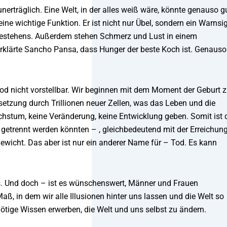
erträglich. Eine Welt, in der alles weiß wäre, könnte genauso g
ne wichtige Funktion. Er ist nicht nur Übel, sondern ein Warnsi
n Bestehens. Außerdem stehen Schmerz und Lust in einem
 erklärte Sancho Pansa, dass Hunger der beste Koch ist. Genauso
Tod nicht vorstellbar. Wir beginnen mit dem Moment der Geburt 
Ersetzung durch Trillionen neuer Zellen, was das Leben und die
stum, keine Veränderung, keine Entwicklung geben. Somit ist 
getrennt werden könnten – , gleichbedeutend mit der Erreichun
gewicht. Das aber ist nur ein anderer Name für – Tod. Es kann
es. Und doch – ist es wünschenswert, Männer und Frauen
aß, in dem wir alle Illusionen hinter uns lassen und die Welt so
s nötige Wissen erwerben, die Welt und uns selbst zu ändern.