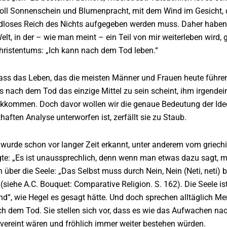
oll Sonnenschein und Blumenpracht, mit dem Wind im Gesicht,
ndloses Reich des Nichts aufgegeben werden muss. Daher haben d
Welt, in der – wie man meint – ein Teil von mir weiterleben wird
hristentums: „Ich kann nach dem Tod leben.“
ass das Leben, das die meisten Männer und Frauen heute führen, 
s nach dem Tod das einzige Mittel zu sein scheint, ihm irgende
ckkommen. Doch davor wollen wir die genaue Bedeutung der Ide
haften Analyse unterworfen ist, zerfällt sie zu Staub.
wurde schon vor langer Zeit erkannt, unter anderem vom griechi
gte: „Es ist unaussprechlich, denn wenn man etwas dazu sagt, m
n über die Seele: „Das Selbst muss durch Nein, Nein (Neti, neti) 
 (siehe A.C. Bouquet: Comparative Religion. S. 162). Die Seele is
d“, wie Hegel es gesagt hätte. Und doch sprechen alltäglich Me
h dem Tod. Sie stellen sich vor, dass es wie das Aufwachen na
 vereint wären und fröhlich immer weiter bestehen würden.