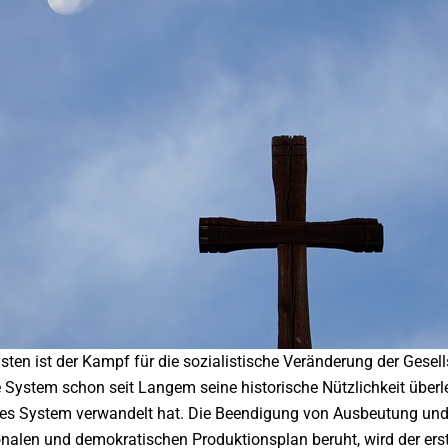
sten ist der Kampf für die sozialistische Veränderung der Gesell
e System schon seit Langem seine historische Nützlichkeit überl
s System verwandelt hat. Die Beendigung von Ausbeutung und 
onalen und demokratischen Produktionsplan beruht, wird der ers