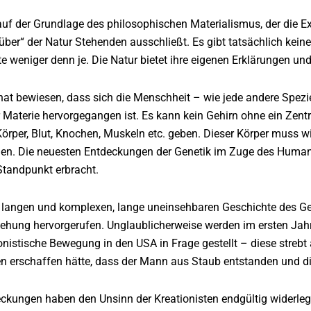
auf der Grundlage des philosophischen Materialismus, der die 
über“ der Natur Stehenden ausschließt. Es gibt tatsächlich kein
 weniger denn je. Die Natur bietet ihre eigenen Erklärungen und s
at bewiesen, dass sich die Menschheit – wie jede andere Spezi
 Materie hervorgegangen ist. Es kann kein Gehirn ohne ein Zen
 Körper, Blut, Knochen, Muskeln etc. geben. Dieser Körper muss
rden. Die neuesten Entdeckungen der Genetik im Zuge des Huma
Standpunkt erbracht.
r langen und komplexen, lange uneinsehbaren Geschichte des G
tehung hervorgerufen. Unglaublicherweise werden im ersten Jah
nistische Bewegung in den USA in Frage gestellt – diese strebt
n erschaffen hätte, dass der Mann aus Staub entstanden und di
eckungen haben den Unsinn der Kreationisten endgültig widerleg