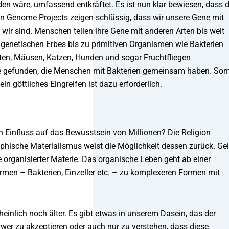
n wäre, umfassend entkräftet. Es ist nun klar bewiesen, dass d
n Genome Projects zeigen schlüssig, dass wir unsere Gene mit
wir sind. Menschen teilen ihre Gene mit anderen Arten bis weit
n genetischen Erbes bis zu primitiven Organismen wie Bakterien
ten, Mäusen, Katzen, Hunden und sogar Fruchtfliegen
e gefunden, die Menschen mit Bakterien gemeinsam haben. Som
n göttliches Eingreifen ist dazu erforderlich.
h Einfluss auf das Bewusstsein von Millionen? Die Religion
hische Materialismus weist die Möglichkeit dessen zurück. Gei
e organisierter Materie. Das organische Leben geht ab einer
men – Bakterien, Einzeller etc. – zu komplexeren Formen mit
einlich noch älter. Es gibt etwas in unserem Dasein, das der
chwer zu akzeptieren oder auch nur zu verstehen, dass diese