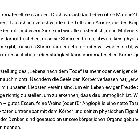
 immateriell verstanden. Doch was ist das Leben ohne Materie?
nen. Tatsächlich verschwinden die Trillionen Atome, die den Kö
er auf. In diesem Sinn sind wir alle unsterblich, denn Materie
 die darauf bestehen, dass sie Stimmen hören, obwohl kein physi
me gibt, muss es Stimmbänder geben – oder wir wissen nicht, wa
er menschlichen Lebenstätigkeit kann vom materiellen Körper g
stellung des „Lebens nach dem Tode“ ist mehr oder weniger die 
 auch nicht). Nachdem die Seele den Körper verlassen hat, „erw
mit unseren Liebsten vereint sind, um ein Leben ewiger Freude zu
age richtig zu stellen, um zu erkennen, dass das unmöglich ist. 
– gutes Essen, feine Weine (oder für Anglophile eine nette Tasse
ivitäten untrennbar mit dem Körper und seinen physischen Eigenhe
der Denken sind genauso an unsere körperlichen Organe gebunden
en nennen.