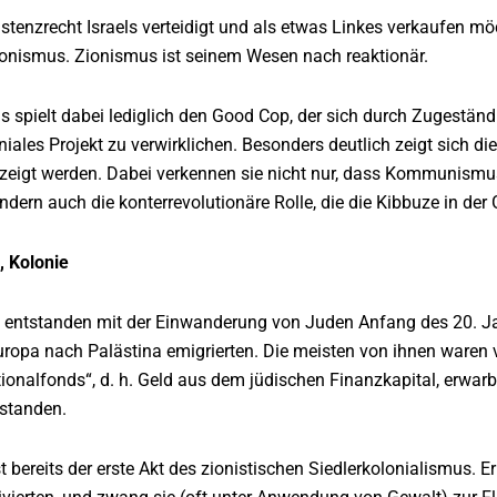
stenzrecht Israels verteidigt und als etwas Linkes verkaufen mö
Zionismus. Zionismus ist seinem Wesen nach reaktionär.
s spielt dabei lediglich den Good Cop, der sich durch Zugeständn
oniales Projekt zu verwirklichen. Besonders deutlich zeigt sich d
igt werden. Dabei verkennen sie nicht nur, dass Kommunismus al
ondern auch die konterrevolutionäre Rolle, die die Kibbuze in 
 Kolonie
e entstanden mit der Einwanderung von Juden Anfang des 20. J
opa nach Palästina emigrierten. Die meisten von ihnen waren ve
tionalfonds“, d. h. Geld aus dem jüdischen Finanzkapital, erwa
tstanden.
 bereits der erste Akt des zionistischen Siedlerkolonialismus. E