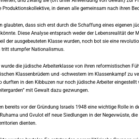
tivierten, und zwang sie (oft unter Anwendung von Gewalt) zur F
e Produktionskollektive, in denen alle gemeinsam nach ihren Be
en glaubten, dass sich erst durch die Schaffung eines eigenen jü
könnte. Diese Analyse entsprach weder der Lebensrealität der Mi
eil der ausgebeuteten Klasse wurden, noch bot sie eine revolutio
 tritt stumpfer Nationalismus.
wurde die jüdische Arbeiterklasse von ihren reformistischen F
bischen Klassenbrüdern und -schwestern im Klassenkampf zu verb
 durften in den Kibbuzen nur noch jüdische Arbeiter eingestellt
itergarden“ mit Gewalt dazu gezwungen.
en bereits vor der Gründung Israels 1948 eine wichtige Rolle in 
uhama und Gvulot elf neue Siedlungen in der Negevwüste, die im
rritorien dienten.