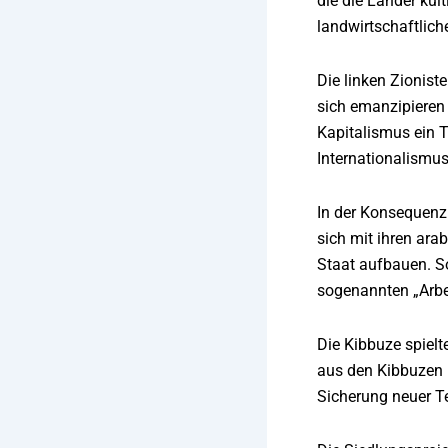
die die Länder kul
landwirtschaftlich
Die linken Zionist
sich emanzipieren 
Kapitalismus ein T
Internationalismus
In der Konsequenz 
sich mit ihren ara
Staat aufbauen. So
sogenannten „Arbe
Die Kibbuze spielt
aus den Kibbuzen R
Sicherung neuer Te