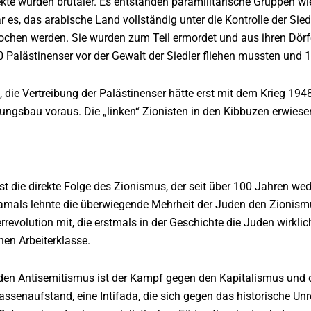
kte wurden brutaler. Es entstanden paramilitärische Gruppen wi
ar es, das arabische Land vollständig unter die Kontrolle der Si
ochen werden. Sie wurden zum Teil ermordet und aus ihren Dörfe
 Palästinenser vor der Gewalt der Siedler fliehen mussten und 
, die Vertreibung der Palästinenser hätte erst mit dem Krieg 19
ngsbau voraus. Die „linken“ Zionisten in den Kibbuzen erwiesen
ist die direkte Folge des Zionismus, der seit über 100 Jahren w
mals lehnte die überwiegende Mehrheit der Juden den Zionismus
rrevolution mit, die erstmals in der Geschichte die Juden wirklic
en Arbeiterklasse.
en Antisemitismus ist der Kampf gegen den Kapitalismus und d
ssenaufstand, eine Intifada, die sich gegen das historische Unr