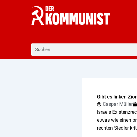
Zum
Inhalt
springen
Suche
Gibt es linken Zi
Caspar Müller
Israels Existenzre
etwas wie einen pr
rechten Siedler kri