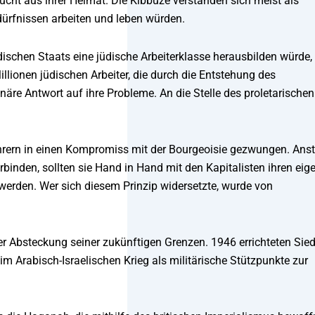
lucht aus ihrer Heimat. Die Kibbuze verstanden sich meist als
dürfnissen arbeiten und leben würden.
dischen Staats eine jüdische Arbeiterklasse herausbilden würde, 
llionen jüdischen Arbeiter, die durch die Entstehung des
näre Antwort auf ihre Probleme. An die Stelle des proletarischen
ührern in einen Kompromiss mit der Bourgeoisie gezwungen. Anst
inden, sollten sie Hand in Hand mit den Kapitalisten ihren eig
 werden. Wer sich diesem Prinzip widersetzte, wurde von
der Absteckung seiner zukünftigen Grenzen. 1946 errichteten Sied
 Arabisch-Israelischen Krieg als militärische Stützpunkte zur