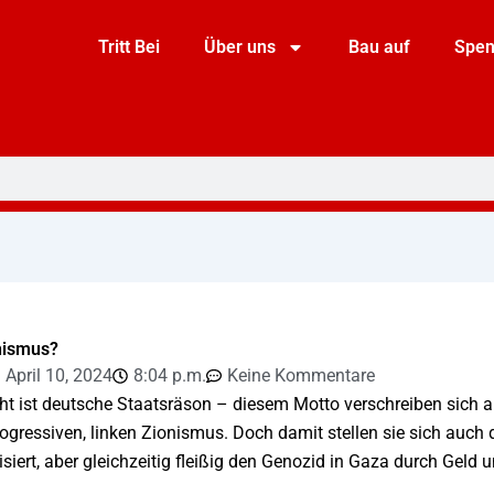
Tritt Bei
Über uns
Bau auf
Spe
onismus?
April 10, 2024
8:04 p.m.
Keine Kommentare
cht ist deutsche Staatsräson – diesem Motto verschreiben sich a
ogressiven, linken Zionismus. Doch damit stellen sie sich auch d
tisiert, aber gleichzeitig fleißig den Genozid in Gaza durch Geld