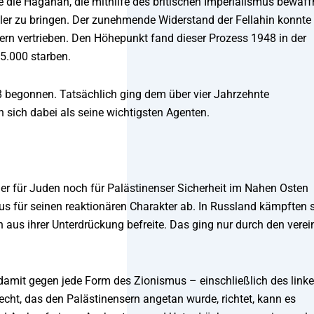
e die Haganah, die mithilfe des britischen Imperialismus bewaff
edler zu bringen. Der zunehmende Widerstand der Fellahin konnte
rn vertrieben. Den Höhepunkt fand dieser Prozess 1948 in der
15.000 starben.
48 begonnen. Tatsächlich ging dem über vier Jahrzehnte
 sich dabei als seine wichtigsten Agenten.
eder für Juden noch für Palästinenser Sicherheit im Nahen Osten
 für seinen reaktionären Charakter ab. In Russland kämpften s
h aus ihrer Unterdrückung befreite. Das ging nur durch den verei
amit gegen jede Form des Zionismus – einschließlich des linke
echt, das den Palästinensern angetan wurde, richtet, kann es