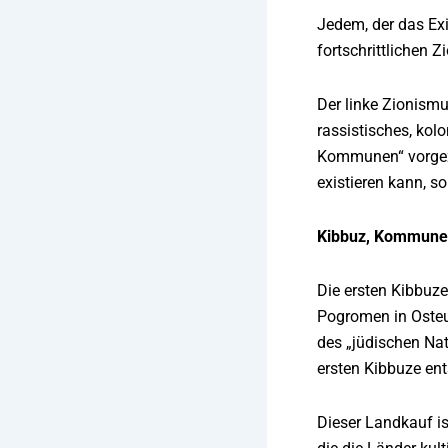
Jedem, der das Exi
fortschrittlichen 
Der linke Zionismu
rassistisches, kol
Kommunen“ vorgeze
existieren kann, s
Kibbuz, Kommune,
Die ersten Kibbuz
Pogromen in Osteur
des „jüdischen Na
ersten Kibbuze en
Dieser Landkauf ist