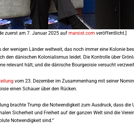
rde zuerst am 7. Januar 2025 auf
marxist.com
veröffentlicht.]
 der wenigen Länder weltweit, das noch immer eine Kolonie besit
h den dänischen Kolonialismus leidet. Die Kontrolle über Grönl
ene relevant hält, und die dänische Bourgeoisie versucht verzweif
teilung
vom 23. Dezember im Zusammenhang mit seiner Nominier
isie einen Schauer über den Rücken.
eilung brachte Trump die Notwendigkeit zum Ausdruck, dass di
onalen Sicherheit und Freiheit auf der ganzen Welt sind die Verei
lute Notwendigkeit sind.“