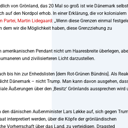
lich von Grönland, das 20 Mal so groß ist wie Dänemark selbst
 auf den Nordpol erhob. In einer Erklärung, die vor kolonialem
n Partei, Martin Lidegaard
: „Wenn diese Grenzen einmal festgel
, in dem wir die Möglichkeit haben, diese Grenzziehung zu
em amerikanischen Pendant nicht um Haaresbreite überlegen, abe
maneren und zivilisierteren Licht darzustellen.
auch bis hin zur Enhedslisten [dem Rot-Grünen Bündnis]. Als Reak
 Nicht Dänemark – nicht Trump. Man kann davon ausgehen, das
iale Äußerungen über den ‚Besitz‘ Grönlands aussprechen wird 
n den dänischen Außenminister Lars Løkke auf, sich gegen Tru
t interpretiert werden, über die Köpfe der grönländischen
he Vorherrschaft über das Land, zu verteidigen. Dragsted