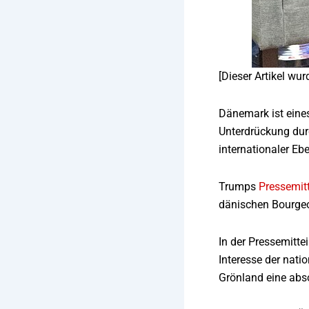
[Dieser Artikel wu
Dänemark ist eines
Unterdrückung durc
internationaler Eb
Trumps
Pressemit
dänischen Bourgeo
In der Pressemitt
Interesse der nati
Grönland eine abso