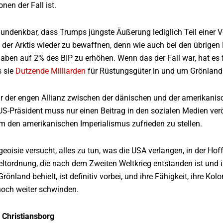
nen der Fall ist.
t undenkbar, dass Trumps jüngste Äußerung lediglich Teil einer
n der Arktis wieder zu bewaffnen, denn wie auch bei den übrig
aben auf 2% des BIP zu erhöhen. Wenn das der Fall war, hat es
s sie
Dutzende Milliarden
für Rüstungsgüter in und um Grönland
ur der engen Allianz zwischen der dänischen und der amerikanis
 US-Präsident muss nur einen Beitrag in den sozialen Medien verö
m den amerikanischen Imperialismus zufrieden zu stellen.
eoisie versucht, alles zu tun, was die USA verlangen, in der Ho
eltordnung, die nach dem Zweiten Weltkrieg entstanden ist und i
Grönland behielt, ist definitiv vorbei, und ihre Fähigkeit, ihre Ko
noch weiter schwinden.
 Christiansborg