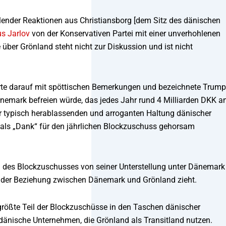
ilender Reaktionen aus Christiansborg [dem Sitz des dänischen
s Jarlov
von der Konservativen Partei mit einer unverhohlenen
 über Grönland steht nicht zur Diskussion und ist nicht
gierte darauf mit spöttischen Bemerkungen und bezeichnete Trum
Dänemark befreien würde, das jedes Jahr rund 4 Milliarden DKK a
r typisch herablassenden und arroganten Haltung dänischer
h als „Dank“ für den jährlichen Blockzuschuss gehorsam
d des Blockzuschusses von seiner Unterstellung unter Dänemark
e aus der Beziehung zwischen Dänemark und Grönland zieht.
ößte Teil der Blockzuschüsse in den Taschen dänischer
dänische Unternehmen, die Grönland als Transitland nutzen.