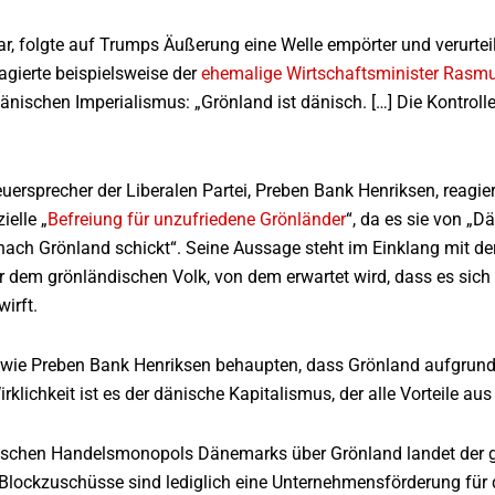
r, folgte auf Trumps Äußerung eine Welle empörter und verurte
agierte beispielsweise der
ehemalige Wirtschaftsminister Rasmu
änischen Imperialismus: „Grönland ist dänisch. […] Die Kontrolle
euersprecher der Liberalen Partei, Preben Bank Henriksen, rea
ielle „
Befreiung für unzufriedene Grönländer
“, da es sie von „
ach Grönland schickt“. Seine Aussage steht im Einklang mit de
r dem grönländischen Volk, von dem erwartet wird, dass es sic
irft.
r wie Preben Bank Henriksen behaupten, dass Grönland aufgrun
n Wirklichkeit ist es der dänische Kapitalismus, der alle Vorteil
ischen Handelsmonopols Dänemarks über Grönland landet der gr
Blockzuschüsse sind lediglich eine Unternehmensförderung für 