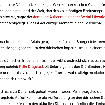
spruchte Dänemark ein riesiges Gebiet im Arktischen Ozean nörd
 das erste Land der Welt, das den vollständigen Besitzanspruch
 strotzte, sagte der
damalige Außenminister der Sozial-Liberale
 immer festgelegt. Dies ist der einzige Moment in der Geschichte
htpolitik in der Arktis geht, ist die dänische Bourgeoisie ihr
ten Hønge ignoriert, um den dänischen Imperialismus in einem hu
es dänischen Imperialismus in der Arktis erstreckt sich jedoch 
ung schrieb
Pelle Dragsted
: „Grönland gehört den Grönländern.
lar und unmissverständlich gegen Trumps wahnwitzige neokolon
oder sich unterwirft.“
d nicht zu Dänemark gehört, warum fordert Pelle Dragsted dan
gsteds Aufruf kann nur als Aufforderung an den dänischen Staa
 einzugreifen, um den aktuellen Status quo, nämlich die dänisc