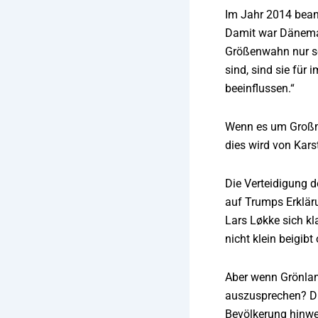
Im Jahr 2014 bean
Damit war Dänemark
Größenwahn nur so
sind, sind sie für
beeinflussen.“
Wenn es um Großmac
dies wird von Kars
Die Verteidigung d
auf Trumps Erklär
Lars Løkke sich k
nicht klein beigibt 
Aber wenn Grönlan
auszusprechen? Dra
Bevölkerung hinweg