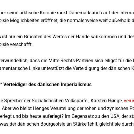
 über seine arktische Kolonie rückt Dänemark auch auf der inte
sie Möglichkeiten eröffnet, die normalerweise weit außerhalb d
ist nur ein Bruchteil des Wertes der Handelsabkommen und des 
sie verschafft.
 verwunderlich, dass die Mitte-Rechts-Parteien sich eiligst für d
amentarische Linke unterstützt die Verteidigung der dänischen K
he“ Verteidiger des dänischen Imperialismus
e Sprecher der Sozialistischen Volkspartei, Karsten Hønge,
veru
 Aber wo bleibt Hønges Verurteilung der rohen und zynischen Pol
rlegt und bis heute auferlegt? Im Gegensatz zu den USA, der st
as der dänischen Bourgeoisie an Stärke fehlt, gleicht sie durc