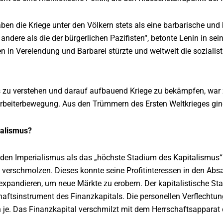
aben die Kriege unter den Völkern stets als eine barbarische und 
 andere als die der bürgerlichen Pazifisten“, betonte Lenin in se
n in Verelendung und Barbarei stürzte und weltweit die sozial
zu verstehen und darauf aufbauend Kriege zu bekämpfen, war zu
beiterbewegung. Aus den Trümmern des Ersten Weltkrieges gin
ialismus?
den Imperialismus als das „höchste Stadium des Kapitalismus“.
 verschmolzen. Dieses konnte seine Profitinteressen in den Ab
expandieren, um neue Märkte zu erobern. Der kapitalistische St
aftsinstrument des Finanzkapitals. Die personellen Verflech
 je. Das Finanzkapital verschmilzt mit dem Herrschaftsapparat