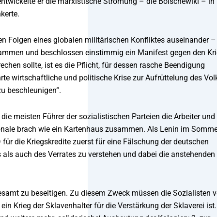
entwickelte er die marxistische Strömung – die Bolschewiki – in
kerte.
den Folgen eines globalen militärischen Konfliktes auseinander –
 zusammen und beschlossen einstimmig ein Manifest gegen den Kri
chen sollte, ist es die Pflicht, für dessen rasche Beendigung
rte wirtschaftliche und politische Krise zur Aufrüttelung des Vol
zu beschleunigen“.
die meisten Führer der sozialistischen Parteien die Arbeiter und
ationale brach wie ein Kartenhaus zusammen. Als Lenin im Somme
 für die Kriegskredite zuerst für eine Fälschung der deutschen
es als auch des Verrates zu verstehen und dabei die anstehenden
esamt zu beseitigen. Zu diesem Zweck müssen die Sozialisten v
n Krieg der Sklavenhalter für die Verstärkung der Sklaverei ist.