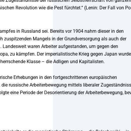
erale Zugeständnisse der russischen Selbstherrschaft von ganze
schen Revolution wie die Pest fürchtet.“ (Lenin: Der Fall von Po
ampfes in Russland sei. Bereits vor 1904 nahm dieser in den
sich zuspitzenden Mangels in der Grundversorgung als auch der
. Landesweit waren Arbeiter aufgestanden, um gegen den
ropa, zu kämpfen. Der imperialistische Krieg gegen Japan wurde
 herrschende Klasse – die Adligen und Kapitalisten.
tarische Erhebungen in den fortgeschrittenen europäischen
, die russische Arbeiterbewegung mittels liberaler Zugeständniss
lgte eine Periode der Desorientierung der Arbeiterbewegung, be