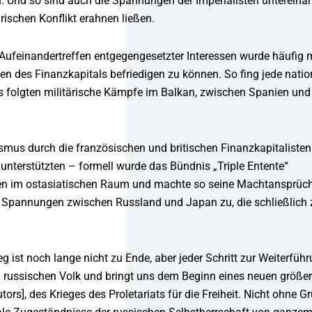
en. Und so sind auch die Spannungen der Imperialisten untereina
rischen Konflikt erahnen ließen.
Aufeinandertreffen entgegengesetzter Interessen wurde häufig 
en des Finanzkapitals befriedigen zu können. So fing jede natio
 Es folgten militärische Kämpfe im Balkan, zwischen Spanien und
smus durch die französischen und britischen Finanzkapitalisten
unterstützten – formell wurde das Bündnis „Triple Entente“
torien im ostasiatischen Raum und machte so seine Machtansprüc
ie Spannungen zwischen Russland und Japan zu, die schließlich
eg ist noch lange nicht zu Ende, aber jeder Schritt zur Weiterfüh
 russischen Volk und bringt uns dem Beginn eines neuen größe
rs], des Krieges des Proletariats für die Freiheit. Nicht ohne G