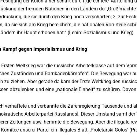
r Festigung der Kolonialherrschaft durch ‚gerechtere‘ Aufteilung 
rückung der fremden Nationen in den Ländern der ,Groß‘mächte s
erdrückung, die sie durch den Krieg noch verschärfen; 3. zur Fes
, da sie sich am Krieg bereichern, die nationalen Vorurteile schür
ändern ihr Haupt erhoben hat.“ (Lenin: Sozialismus und Krieg)
m Kampf gegen Imperialismus und Krieg
m Ersten Weltkrieg war die russische Arbeiterklasse auf dem Vor
ichen Zuständen und Barrikadenkämpfen“. Die Bewegung war auf 
n zu ziehen. Aber gerade da kam der Erste Weltkrieg den russi
en abzulenken und eine „nationale Einheit“ zu schüren. Davon li
h verhaftete und verbannte die Zarenregierung Tausende und abe
kratische Arbeiterpartei Russlands]. Dieser Umstand samt de
rer Zeitungen usw. hemmte die Bewegung. Aber die illegale revol
Komitee unserer Partei ein illegales Blatt, ‚Proletarski Golos‘ (P