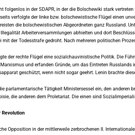
cht folgenlos in der SDAPR, in der die Bolschewiki stark vertrete
rseits verfolgte der linke bzw. bolschewistische Flügel einen u
reisten die bolschewistischen Abgeordneten ganz Russland. Unt
der Illegalität Arbeiterversammlungen abhielten und dort Beschlü
 mit der Todesstrafe gedroht. Nach mehreren politischen Prozes
lgte der rechte Flügel eine sozialchauvinistische Politik. Die
 Marxismus und erfanden Gründe, um das Eintreten Russlands in 
sapparat geschützt, wenn nicht sogar geehrt. Lenin brachte di
die parlamentarische Tätigkeit Ministersessel ein, den anderen 
isie, die anderen dem Proletariat. Die einen sind Sozialimperiali
 Revolution
ische Opposition in der mittlerweile zerbrochenen II. Internation