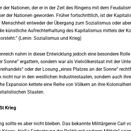
r der Nationen, der er in der Zeit des Ringens mit dem Feudalis
r der Nationen geworden. Früher fortschrittlich, ist der Kapitali
r Menschheit entweder der Übergang zum Sozialismus oder aber 
e künstliche Aufrechterhaltung des Kapitalismus mittels der Kol
rsteht.“ (Lenin: Sozialismus und Krieg)
nreich nahm in dieser Entwicklung jedoch eine besondere Rolle
er Sonne“ ergattern, sondern war als Vielvölkerstaat mit der Un
eihandels“ oder der Losung „eines Platzes an der Sonne“ rechtf
 nicht nur in den westlichen Industriestaaten, sondern auch ihre
che Expansion kettete eine Reihe von Völkern an ihre Kolonialherr
italistischen Staaten.
ßt Krieg
ung sollte es aber nicht bleiben. Das bekannte Militärgenie Carl