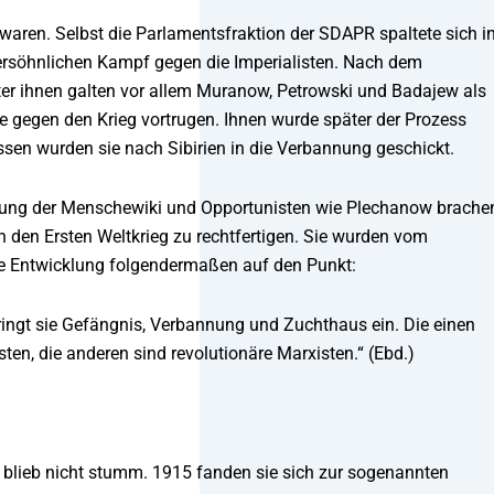
n waren. Selbst die Parlamentsfraktion der SDAPR spaltete sich i
nversöhnlichen Kampf gegen die Imperialisten. Nach dem
er ihnen galten vor allem Muranow, Petrowski und Badajew als
sse gegen den Krieg vortrugen. Ihnen wurde später der Prozess
sen wurden sie nach Sibirien in die Verbannung geschickt.
 Führung der Menschewiki und Opportunisten wie Plechanow brache
den Ersten Weltkrieg zu rechtfertigen. Sie wurden vom
ese Entwicklung folgendermaßen auf den Punkt:
bringt sie Gefängnis, Verbannung und Zuchthaus ein. Die einen
sten, die anderen sind revolutionäre Marxisten.“ (Ebd.)
ale blieb nicht stumm. 1915 fanden sie sich zur sogenannten