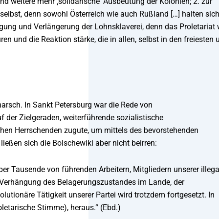
und weitere mehr ‚solidarische‘ Ausbeutung der Kolonien; 2. zur
elbst, denn sowohl Österreich wie auch Rußland […] halten sich
tigung und Verlängerung der Lohnsklaverei, denn das Proletariat 
en und die Reaktion stärke, die in allen, selbst in den freiesten 
marsch. In Sankt Petersburg war die Rede von
der Zielgeraden, weiterführende sozialistische
schen Herrschenden zugute, um mittels des bevorstehenden
eßen sich die Bolschewiki aber nicht beirren:
r Tausende von führenden Arbeitern, Mitgliedern unserer illeg
r Verhängung des Belagerungszustandes im Lande, der
utionäre Tätigkeit unserer Partei wird trotzdem fortgesetzt. In
roletarische Stimme), heraus.“ (Ebd.)