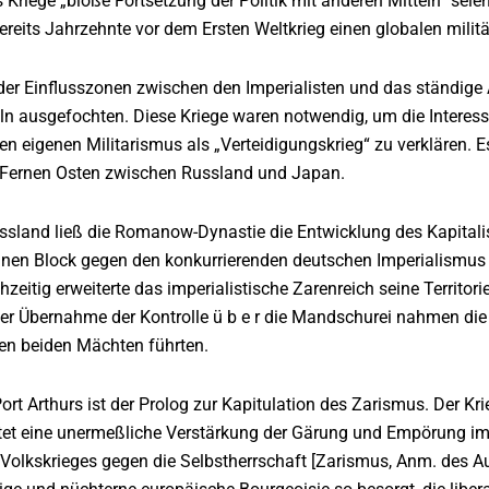
 Kriege „bloße Fortsetzung der Politik mit anderen Mitteln“ sei
bereits Jahrzehnte vor dem Ersten Weltkrieg einen globalen militä
der Einflusszonen zwischen den Imperialisten und das ständige 
eln ausgefochten. Diese Kriege waren notwendig, um die Interess
ren eigenen Militarismus als „Verteidigungskrieg“ zu verklären.
 Fernen Osten zwischen Russland und Japan.
ssland ließ die Romanow-Dynastie die Entwicklung des Kapitali
inen Block gegen den konkurrierenden deutschen Imperialismus 
hzeitig erweiterte das imperialistische Zarenreich seine Terri
der Übernahme der Kontrolle ü b e r die Mandschurei nahmen d
en beiden Mächten führten.
ort Arthurs ist der Prolog zur Kapitulation des Zarismus. Der Kri
tet eine unermeßliche Verstärkung der Gärung und Empörung im
 Volkskrieges gegen die Selbstherrschaft [Zarismus, Anm. des Auto