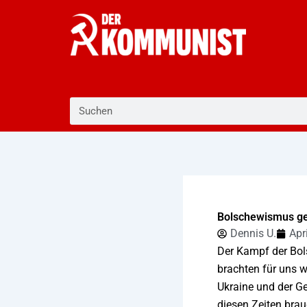
Zum
Inhalt
springen
Suche
Bolschewismus ge
Dennis U.
Apr
Der Kampf der Bol
brachten für uns w
Ukraine und der G
diesen Zeiten brau