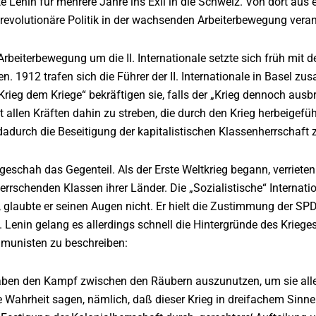
 Lenin für mehrere Jahre ins Exil in die Schweiz. Von dort aus 
 revolutionäre Politik in der wachsenden Arbeiterbewegung veran
 Arbeiterbewegung um die II. Internationale setzte sich früh mit 
n. 1912 trafen sich die Führer der II. Internationale in Basel
rieg dem Kriege“ bekräftigen sie, falls der „Krieg dennoch ausbre
t allen Kräften dahin zu streben, die durch den Krieg herbeigefüh
durch die Beseitigung der kapitalistischen Klassenherrschaft 
geschah das Gegenteil. Als der Erste Weltkrieg begann, verrieten 
herrschenden Klassen ihrer Länder. Die „Sozialistische“ Intern
 glaubte er seinen Augen nicht. Er hielt die Zustimmung der SPD
 Lenin gelang es allerdings schnell die Hintergründe des Krieg
munisten zu beschreiben:
haben den Kampf zwischen den Räubern auszunutzen, um sie all
 Wahrheit sagen, nämlich, daß dieser Krieg in dreifachem Sinne ei