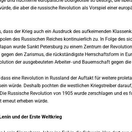
hige und nüchterne europäische Bourgeoisie so besorgt, die lib
rde, die aber die russische Revolution als Vorspiel einer europäi
s, dass der Krieg auch ein Ausdruck des aufkeimenden Klassenk
opolen des Russischen Reiches kontinuierlich zu. In Folge des 
Japan wurde Sankt Petersburg zu einem Zentrum der Revolution
 gegen den Zarismus, die rückständigste Herrschaftsform in Eu
olution der ausgebeuteten Arbeiter- und Bauernschaft gegen die
, dass eine Revolution in Russland der Auftakt für weitere prole
sein würde. Deshalb pochten die westlichen Kriegstreiber darauf
Die Russische Revolution von 1905 wurde zerschlagen und es fo
at erneut erheben würde.
, Lenin und der Erste Weltkrieg