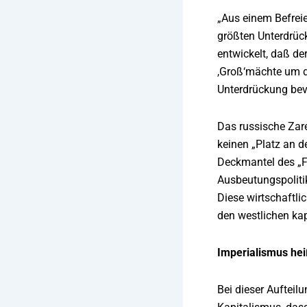
„Aus einem Befreie
größten Unterdrücke
entwickelt, daß de
,Groß‘mächte um di
Unterdrückung bevo
Das russische Zare
keinen „Platz an d
Deckmantel des „Fr
Ausbeutungspolitik
Diese wirtschaftli
den westlichen kap
Imperialismus hei
Bei dieser Aufteil