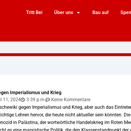
Tritt Bei
Über uns
Bau auf
Spe
gen Imperialismus und Krieg
il 11, 2024
3:39 p.m.
Keine Kommentare
schewiki gegen Imperialismus und Krieg, aber auch das Eintrete
ichtige Lehren hervor, die heute nicht aktueller sein könnten. D
enozid in Palästina, der wortwörtliche Handelskrieg im Roten 
cht es eine marxistische Politik, die den Klassenstandpunkt der