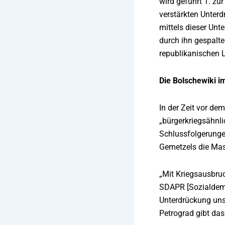
wird geführt 1. zu
verstärkten Unterd
mittels dieser Unt
durch ihn gespalten
republikanischen L
Die Bolschewiki i
In der Zeit vor de
„bürgerkriegsähnl
Schlussfolgerunge
Gemetzels die Mass
„Mit Kriegsausbruc
SDAPR [Sozialdemo
Unterdrückung unse
Petrograd gibt das 