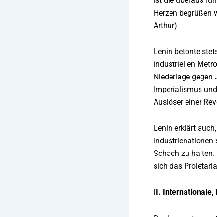
ist die überaus ru
Herzen begrüßen wü
Arthur)
Lenin betonte stet
industriellen Metr
Niederlage gegen 
Imperialismus und
Auslöser einer Rev
Lenin erklärt auch
Industrienationen 
Schach zu halten. 
sich das Proletari
II. Internationale